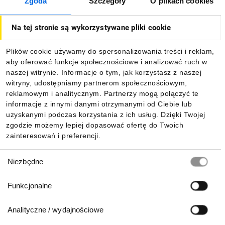
Zgoda
Szczegóły
O plikach cookies
O firmie
Na tej stronie są wykorzystywane pliki cookie
Dla kupujących
Plików cookie używamy do spersonalizowania treści i reklam,
aby oferować funkcje społecznościowe i analizować ruch w
Informacje
naszej witrynie. Informacje o tym, jak korzystasz z naszej
witryny, udostępniamy partnerom społecznościowym,
reklamowym i analitycznym. Partnerzy mogą połączyć te
Pobierz naszą aplikację mobilną:
informacje z innymi danymi otrzymanymi od Ciebie lub
uzyskanymi podczas korzystania z ich usług. Dzięki Twojej
zgodzie możemy lepiej dopasować ofertę do Twoich
zainteresowań i preferencji.
Wybór
Niezbędne
zgody
Funkcjonalne
Analityczne / wydajnościowe