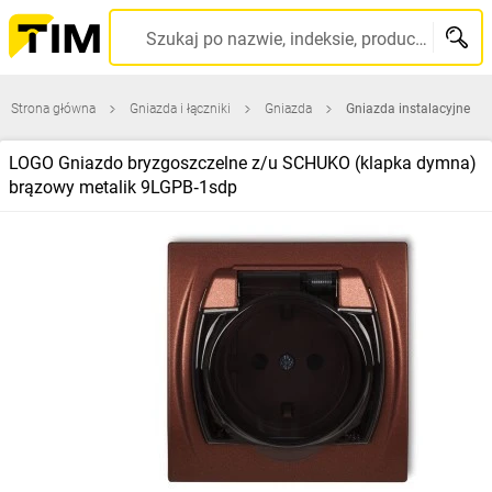
Szukaj po nazwie, indeksie, producencie, kodzie kreskowym...
Strona główna
Gniazda i łączniki
Gniazda
Gniazda instalacyjne
LOGO Gniazdo bryzgoszczelne z/u SCHUKO (klapka dymna)
brązowy metalik 9LGPB‑1sdp