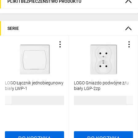
PLIKI I BEZPIECZEŃSTWO PRODUKTU
SERIE
LOGO Łącznik jednobiegunowy
LOGO Gniazdo podwójne z/u
biały LWP-1
biały LGP-2zp
13,28 zł
brutto
20,44 zł
brutto