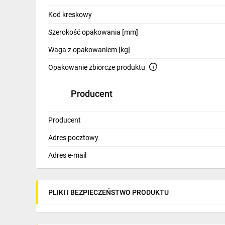
IT, GSM
Kod kreskowy
Odzież ochronna i BHP
Szerokość opakowania [mm]
Inne
Waga z opakowaniem [kg]
Budowa i Remont
Opakowanie zbiorcze produktu
Elektronika
Producent
Smart home
Producent
Elektromobilność
Adres pocztowy
Telewizja naziemna i satelitarna
Adres e-mail
Wentylacja i rekuperacja
PLIKI I BEZPIECZEŃSTWO PRODUKTU