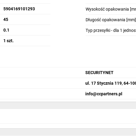
5904169101293
Wysokość opakowania [m
45
Długość opakowania [mm]
0.1
Typ przesyłki - dla 1 jedno
1 szt.
SECURITYNET
ul. 17 Stycznia 119, 64-1
info@ccpartners.pl