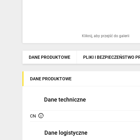
Ochrona odgromowa
Pompy ciepła
Osprzęt łączeniowy
Kliknij, aby przejść do galerii
Ogrzewanie
Elektronarzędzia i mierniki
DANE PRODUKTOWE
PLIKI I BEZPIECZEŃSTWO 
Domofony i dzwonki
DANE PRODUKTOWE
Alarmy, monitoring, komunikacja
Napędy elektryczne
Dane techniczne
Pneumatyka
CN
Dom i ogród
Klimatyzacja
Dane logistyczne