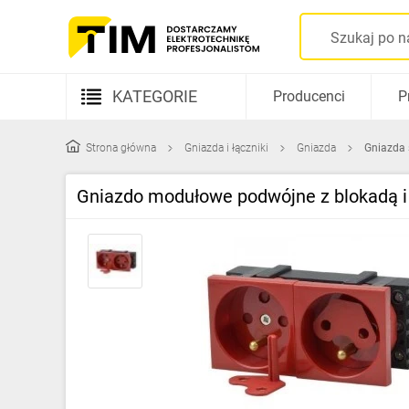
KATEGORIE
Producenci
P
Aparatura elektryczna
Strona główna
Gniazda i łączniki
Gniazda
Gniazda
Kable i przewody
Gniazdo modułowe podwójne z blokadą 
Rozdzielnice i obudowy
Elementy prowadzenia kabli
Fotowoltaika
Gniazda i łączniki
Źródła światła
Oprawy oświetleniowe