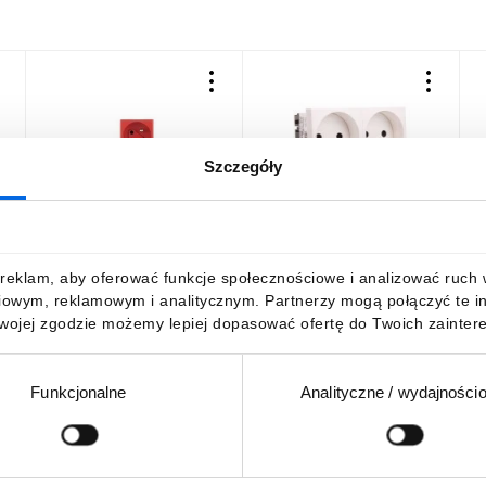
Szczegóły
Simon Connect Gniazdo
Gniazdo zasilające M45
S
K45 pojedyncze DATA z/u
podwójne z/u 16A białe
g
ta
16A IP20 z kluczem
STD-F0 RW2 6120172
t
uprawniającym,
p
26,89 zł
brutto
37,66 zł
brutto
1
reklam, aby oferować funkcje społecznościowe i analizować ruch w 
szybkozłącza, czerwone
z
iowym, reklamowym i analitycznym. Partnerzy mogą połączyć te i
KS22/6
K
Twojej zgodzie możemy lepiej dopasować ofertę do Twoich zaintere
Funkcjonalne
Analityczne / wydajności
DO KOSZYKA
DO KOSZYKA