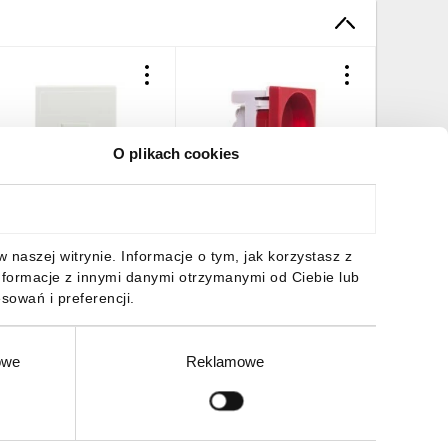
O plikach cookies
imon Connect Płytka K45
Simon Connect Gniazdo
Simon C
niazda
K45 pojedyncze z/u 16A
K45 poje
eleinformatycznego
IP20 czerwone K02/
IP20, sz
ojedynczego 1xRJ płaska
czerwon
9,72 zł
brutto
18,86 zł
brutto
25,99 z
naszej witrynie. Informacje o tym, jak korzystasz z
 przesłoną czysta biel
nformacje z innymi danymi otrzymanymi od Ciebie lub
76/9
sowań i preferencji.
owe
Reklamowe
DO KOSZYKA
DO KOSZYKA
DO
Zgłoś