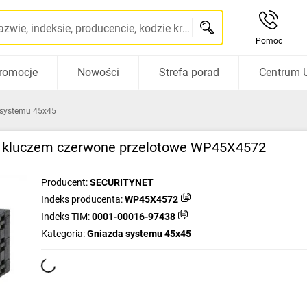
Szukaj po nazwie, indeksie, producencie, kodzie kreskowym...
Pomoc
romocje
Nowości
Strefa porad
Centrum 
 systemu 45x45
i kluczem czerwone przelotowe WP45X4572
Producent:
SECURITYNET
Indeks producenta:
WP45X4572
Indeks TIM:
0001-00016-97438
Kategoria:
Gniazda systemu 45x45