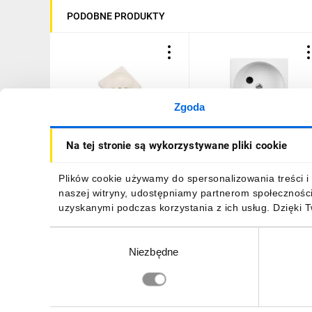
PODOBNE PRODUKTY
Zgoda
Simon Connect Gniazdo
Simon Connect Gniazdo
Na tej stronie są wykorzystywane pliki cookie
K45 pojedyncze z/u 16A
K45 pojedyncze z/u 16A
IP20 czysta biel K02/9
IP20, szybkozłącza, czys
biel K22/9
15,84 zł
brutto
23,19 zł
brutto
Plików cookie używamy do spersonalizowania treści i 
naszej witryny, udostępniamy partnerom społecznośc
uzyskanymi podczas korzystania z ich usług. Dzięki 
Wybór
Niezbędne
zgody
DO KOSZYKA
DO KOSZYKA