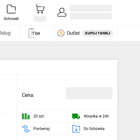
Zaloguj się / Załóż konto
i odkryj
Schowek
Usług
Cena:
20 szt.
Wysyłka w 24h
Porównaj
Do Schowka