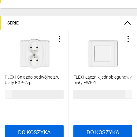
SERIE
FLEXI Gniazdo podwójne z/u
FLEXI Łącznik jednobiegunowy
biały FGP-2zp
biały FWP-1
22,53 zł
brutto
19,24 zł
brutto
DO KOSZYKA
DO KOSZYKA