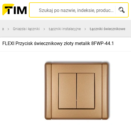
Szukaj po nazwie, indeksie, producencie, kodzie kreskowym...
wna
Gniazda i łączniki
Łączniki instalacyjne
Łączniki świecznikowe
FLEXI Przycisk świecznikowy złoty metalik 8FWP‑44.1