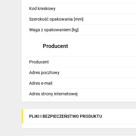
IT, GSM
Kod kreskowy
Odzież ochronna i BHP
Szerokość opakowania [mm]
Inne
Waga z opakowaniem [kg]
Budowa i Remont
Producent
Elektronika
Producent
Smart home
Adres pocztowy
Elektromobilność
Adres e-mail
Telewizja naziemna i satelitarna
Adres strony internetowej
Wentylacja i rekuperacja
PLIKI I BEZPIECZEŃSTWO PRODUKTU