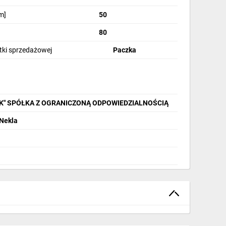
m]
50
80
stki sprzedażowej
Paczka
IK" SPÓŁKA Z OGRANICZONĄ ODPOWIEDZIALNOŚCIĄ
 Nekla