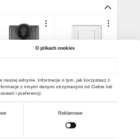
O plikach cookies
LEXI Gniazdo podwójne
FLEXI Łącznik schodowy
FLEXI Gn
/u grafitowy 11FGP-2zp
biały FWP-3
bryzgosz
biała) b
9,80 zł
brutto
22,12 zł
brutto
28,07 z
naszej witrynie. Informacje o tym, jak korzystasz z
nformacje z innymi danymi otrzymanymi od Ciebie lub
sowań i preferencji.
owe
Reklamowe
DO KOSZYKA
DO KOSZYKA
DO
Zgłoś