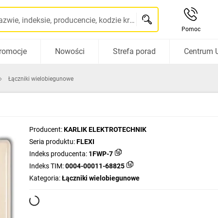
Szukaj po nazwie, indeksie, producencie, kodzie kreskowym...
Pomoc
romocje
Nowości
Strefa porad
Centrum 
Łączniki wielobiegunowe
Producent:
KARLIK ELEKTROTECHNIK
Seria produktu:
FLEXI
Indeks producenta:
1FWP-7
Indeks TIM:
0004-00011-68825
Kategoria:
Łączniki wielobiegunowe