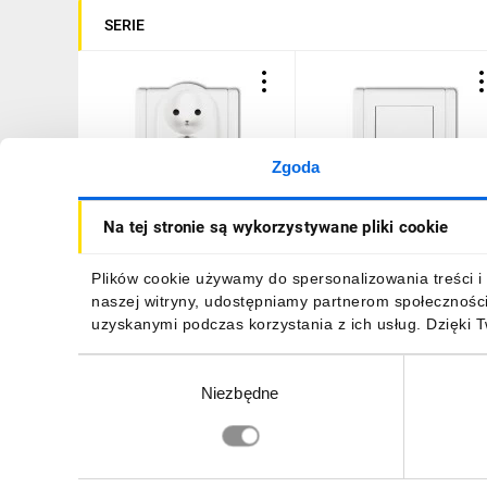
SERIE
Zgoda
FLEXI Gniazdo podwójne
FLEXI Łącznik
Na tej stronie są wykorzystywane pliki cookie
z/u biały FGP-2zp
jednobiegunowy biały
FWP-1
22,53 zł
brutto
19,24 zł
brutto
Plików cookie używamy do spersonalizowania treści i 
naszej witryny, udostępniamy partnerom społecznośc
uzyskanymi podczas korzystania z ich usług. Dzięki 
Wybór
Niezbędne
zgody
DO KOSZYKA
DO KOSZYKA