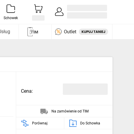
Zaloguj się / Załóż konto
i odkryj
Schowek
Usług
Cena:
Na zamówienie od TIM
Porównaj
Do Schowka