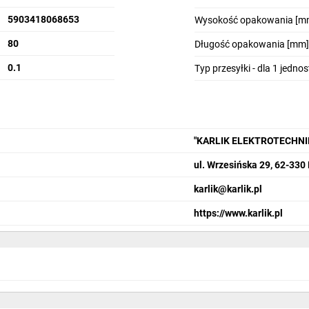
5903418068653
Wysokość opakowania [m
80
Długość opakowania [mm]
0.1
Typ przesyłki - dla 1 jedno
"KARLIK ELEKTROTECHN
ul. Wrzesińska 29, 62-330
karlik@karlik.pl
https://www.karlik.pl