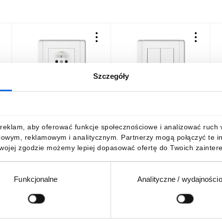
Szczegóły
FLEXI Gniazdo pojedyncze
FLEXI Łącznik
F
z/u 2P+Z biały FGP-1zp
świecznikowy biały FWP-2
z
19,82 zł
brutto
22,12 zł
brutto
2
reklam, aby oferować funkcje społecznościowe i analizować ruch w 
iowym, reklamowym i analitycznym. Partnerzy mogą połączyć te i
Twojej zgodzie możemy lepiej dopasować ofertę do Twoich zaintere
Funkcjonalne
Analityczne / wydajności
DO KOSZYKA
DO KOSZYKA