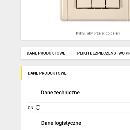
Ochrona odgromowa
Pompy ciepła
Osprzęt łączeniowy
Kliknij, aby przejść do galerii
Ogrzewanie
Elektronarzędzia i mierniki
DANE PRODUKTOWE
PLIKI I BEZPIECZEŃSTWO 
Domofony i dzwonki
DANE PRODUKTOWE
Alarmy, monitoring, komunikacja
Napędy elektryczne
Dane techniczne
Pneumatyka
CN
Dom i ogród
Dane logistyczne
Klimatyzacja