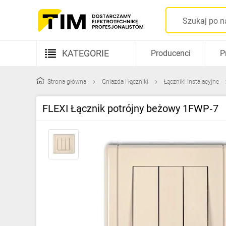
KATEGORIE
Producenci
P
Aparatura elektryczna
Strona główna
Gniazda i łączniki
Łączniki instalacyjne
Kable i przewody
FLEXI Łącznik potrójny beżowy 1FWP‑7
Rozdzielnice i obudowy
Elementy prowadzenia kabli
Fotowoltaika
Gniazda i łączniki
Źródła światła
Oprawy oświetleniowe