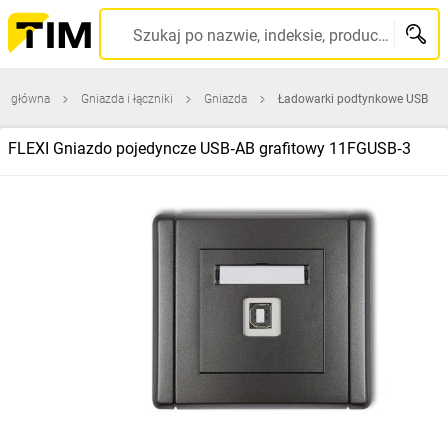
Szukaj po nazwie, indeksie, producencie, kodzie kreskowym...
na główna
Gniazda i łączniki
Gniazda
Ładowarki podtynkowe USB
FLEXI Gniazdo pojedyncze USB‑AB grafitowy 11FGUSB‑3