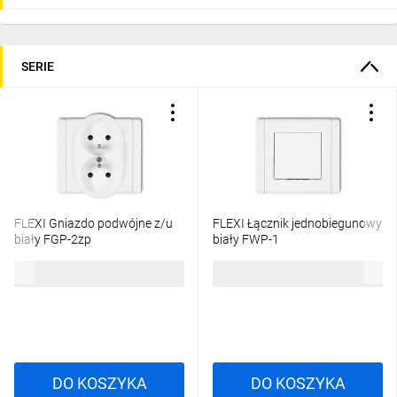
SERIE
FLEXI Gniazdo podwójne z/u
FLEXI Łącznik jednobiegunowy
biały FGP-2zp
biały FWP-1
22,53 zł
brutto
19,24 zł
brutto
DO KOSZYKA
DO KOSZYKA