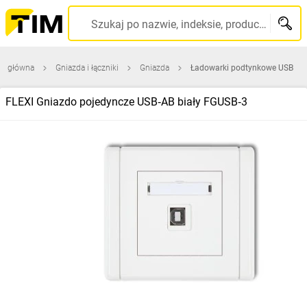
Szukaj po nazwie, indeksie, producencie, kodzie kreskowym...
na główna
Gniazda i łączniki
Gniazda
Ładowarki podtynkowe USB
FLEXI Gniazdo pojedyncze USB‑AB biały FGUSB‑3