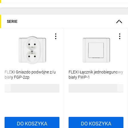
SERIE
FLEXI Gniazdo podwójne z/u
FLEXI Łącznik jednobiegunowy
biały FGP-2zp
biały FWP-1
22,53 zł
brutto
19,24 zł
brutto
DO KOSZYKA
DO KOSZYKA