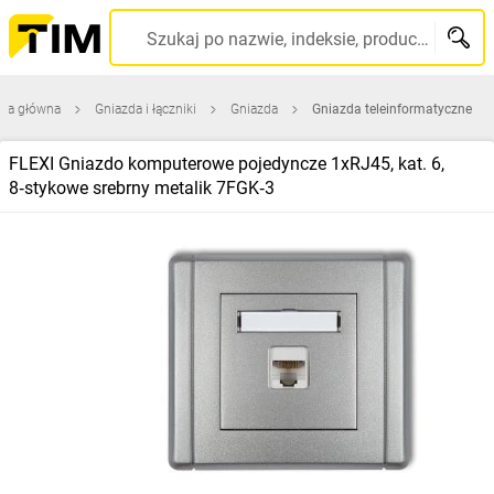
Szukaj po nazwie, indeksie, producencie, kodzie kreskowym...
ona główna
Gniazda i łączniki
Gniazda
Gniazda teleinformatyczne
FLEXI Gniazdo komputerowe pojedyncze 1xRJ45, kat. 6,
8‑stykowe srebrny metalik 7FGK‑3