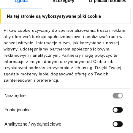
Zgoda
Szczegóły
O plikach cookies
O firmie
Na tej stronie są wykorzystywane pliki cookie
Dla kupujących
Plików cookie używamy do spersonalizowania treści i reklam,
aby oferować funkcje społecznościowe i analizować ruch w
Informacje
naszej witrynie. Informacje o tym, jak korzystasz z naszej
witryny, udostępniamy partnerom społecznościowym,
reklamowym i analitycznym. Partnerzy mogą połączyć te
Pobierz naszą aplikację mobilną:
informacje z innymi danymi otrzymanymi od Ciebie lub
uzyskanymi podczas korzystania z ich usług. Dzięki Twojej
zgodzie możemy lepiej dopasować ofertę do Twoich
zainteresowań i preferencji.
Wybór
Niezbędne
zgody
Funkcjonalne
Analityczne / wydajnościowe