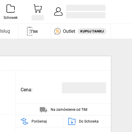
Zaloguj się / Załóż konto
i odkryj
Schowek
Usług
Cena:
Na zamówienie od TIM
Porównaj
Do Schowka