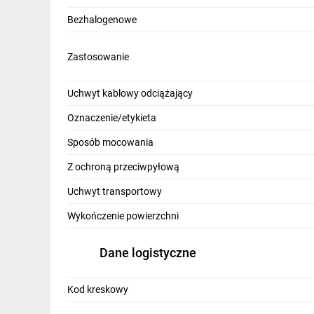
IT, GSM
Bezhalogenowe
Odzież ochronna i BHP
Zastosowanie
Inne
Uchwyt kablowy odciążający
Budowa i Remont
Oznaczenie/etykieta
Elektronika
Sposób mocowania
Smart home
Z ochroną przeciwpyłową
Elektromobilność
Uchwyt transportowy
Energetyka wiatrowa
Wykończenie powierzchni
Telewizja naziemna i satelitarna
Dane logistyczne
Wentylacja i rekuperacja
Kod kreskowy