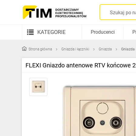
KATEGORIE
Producenci
P
Aparatura elektryczna
Strona główna
Gniazda i łączniki
Gniazda
Gniazda
Kable i przewody
FLEXI Gniazdo antenowe RTV końcowe 
Rozdzielnice i obudowy
Elementy prowadzenia kabli
Fotowoltaika
Gniazda i łączniki
Źródła światła
Oprawy oświetleniowe