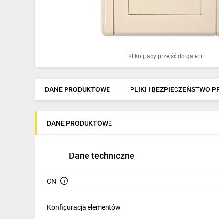
Ochrona odgromowa
Pompy ciepła
Osprzęt łączeniowy
Kliknij, aby przejść do galerii
Ogrzewanie
Elektronarzędzia i mierniki
DANE PRODUKTOWE
PLIKI I BEZPIECZEŃSTWO 
Domofony i dzwonki
DANE PRODUKTOWE
Alarmy, monitoring, komunikacja
Napędy elektryczne
Dane techniczne
Pneumatyka
CN
Dom i ogród
Klimatyzacja
Konfiguracja elementów