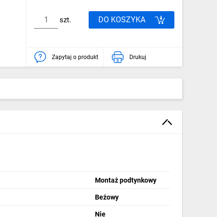
DO KOSZYKA
szt.
Zapytaj o produkt
Drukuj
Montaż podtynkowy
Beżowy
Nie