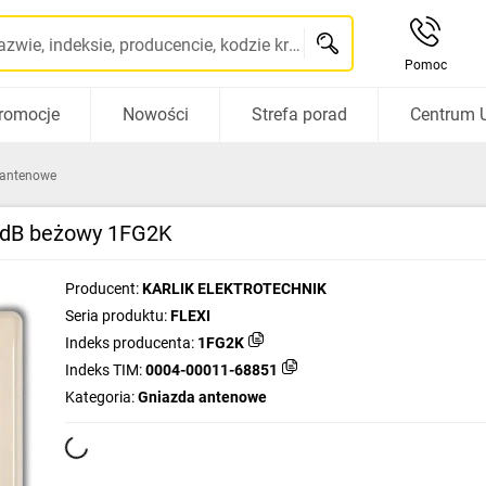
Szukaj po nazwie, indeksie, producencie, kodzie kreskowym...
Pomoc
romocje
Nowości
Strefa porad
Centrum 
 antenowe
2dB beżowy 1FG2K
Producent:
KARLIK ELEKTROTECHNIK
Seria produktu:
FLEXI
Indeks producenta:
1FG2K
Indeks TIM:
0004-00011-68851
Kategoria:
Gniazda antenowe