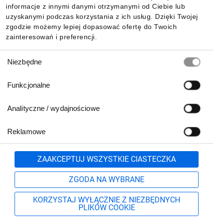
Pobierz naszą aplikację mobilną:
informacje z innymi danymi otrzymanymi od Ciebie lub
uzyskanymi podczas korzystania z ich usług. Dzięki Twojej
zgodzie możemy lepiej dopasować ofertę do Twoich
zainteresowań i preferencji.
Wybór
Niezbędne
zgody
Funkcjonalne
Analityczne / wydajnościowe
Reklamowe
Biuro Obsługi Klienta:
lub
801 500 700
71 37 61 600
Zgłoś
ZAAKCEPTUJ WSZYSTKIE CIASTECZKA
pn.-pt. 8:00-16:00
Formularz kontaktowy
ZGODA NA WYBRANE
KORZYSTAJ WYŁĄCZNIE Z NIEZBĘDNYCH
PLIKÓW COOKIE