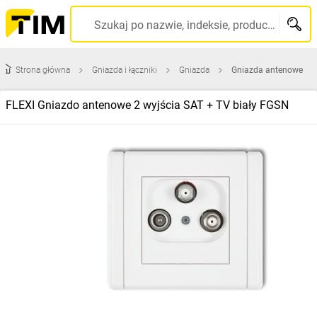
Szukaj po nazwie, indeksie, producencie, kodzie kreskowym...
Strona główna
Gniazda i łączniki
Gniazda
Gniazda antenowe
FLEXI Gniazdo antenowe 2 wyjścia SAT + TV biały FGSN