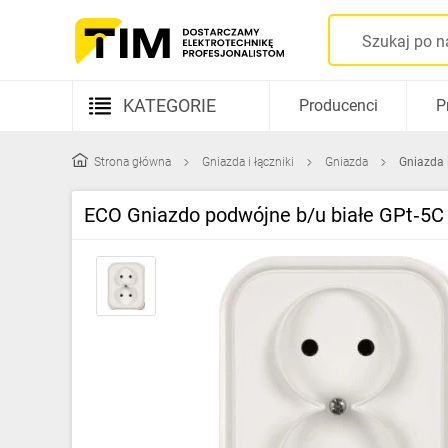
KATEGORIE
Producenci
P
Aparatura elektryczna
Strona główna
Gniazda i łączniki
Gniazda
Gniazda 
Kable i przewody
ECO Gniazdo podwójne b/u białe GPt‑5C
Rozdzielnice i obudowy
Elementy prowadzenia kabli
Fotowoltaika
Gniazda i łączniki
Źródła światła
Oprawy oświetleniowe