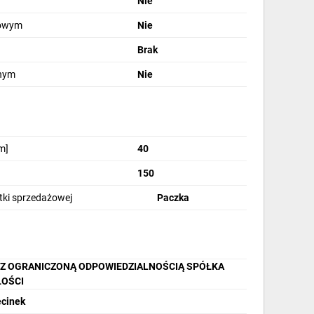
Nie
rowym
Nie
Brak
jnym
Nie
m]
40
150
stki sprzedażowej
Paczka
 Z OGRANICZONĄ ODPOWIEDZIALNOŚCIĄ SPÓŁKA
OŚCI
ecinek