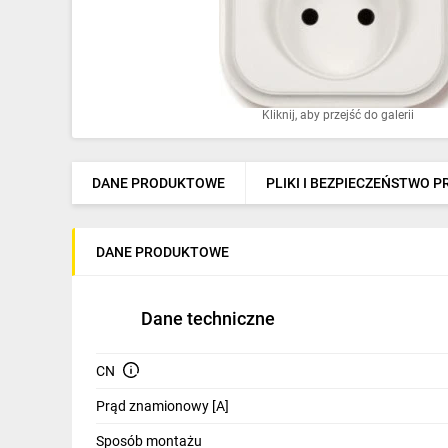
Ochrona odgromowa
Pompy ciepła
Osprzęt łączeniowy
Kliknij, aby przejść do galerii
Ogrzewanie
Elektronarzędzia i mierniki
DANE PRODUKTOWE
PLIKI I BEZPIECZEŃSTWO 
Domofony i dzwonki
DANE PRODUKTOWE
Alarmy, monitoring, komunikacja
Napędy elektryczne
Dane techniczne
Pneumatyka
CN
Dom i ogród
Prąd znamionowy [A]
Klimatyzacja
Sposób montażu