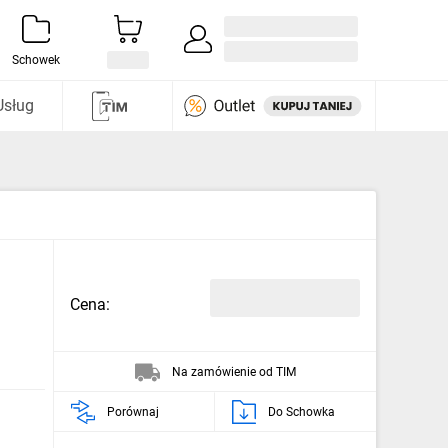
Zaloguj się / Załóż konto
i odkryj
Schowek
Usług
Cena:
Na zamówienie od TIM
Porównaj
Do Schowka