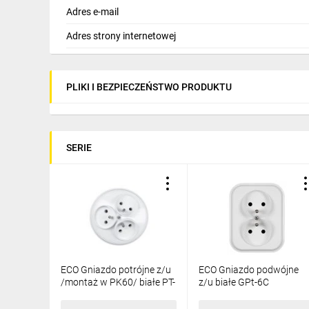
Adres e-mail
Adres strony internetowej
PLIKI I BEZPIECZEŃSTWO PRODUKTU
SERIE
ECO Gniazdo potrójne z/u
ECO Gniazdo podwójne
/montaż w PK60/ białe PT-
z/u białe GPt-6C
36C