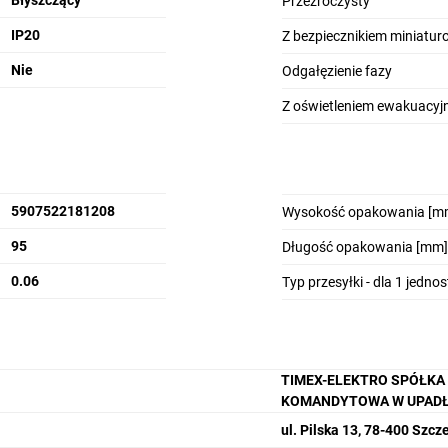
Błyszczący
Przezroczysty
IP20
Z bezpiecznikiem miniatu
Nie
Odgałęzienie fazy
Z oświetleniem ewakuacy
5907522181208
Wysokość opakowania [m
95
Długość opakowania [mm]
0.06
Typ przesyłki - dla 1 jedno
TIMEX-ELEKTRO SPÓŁKA
KOMANDYTOWA W UPADŁ
ul. Pilska 13, 78-400 Szcz