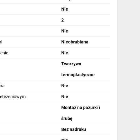
Nie
2
Nie
i
Nieobrabiana
zenie
Nie
Tworzywo
termoplastyczne
lna
Nie
zetężeniowym
Nie
Montaż na pazurki i
śrubę
Bez nadruku