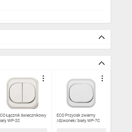
CO Łącznik świecznikowy
ECO Przycisk zwierny
ECO Gni
iały WP-2C
/dzwonek/ biały WP-7C
b/u biał