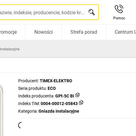
Szukaj po nazwie, indeksie, producencie, kodzie kreskowym...
Pomoc
romocje
Nowości
Strefa porad
Centrum 
instalacyjne
Producent:
TIMEX-ELEKTRO
Seria produktu:
ECO
Indeks producenta:
GPt-5C BI
Indeks TIM:
0004-00012-05843
Kategoria:
Gniazda instalacyjne