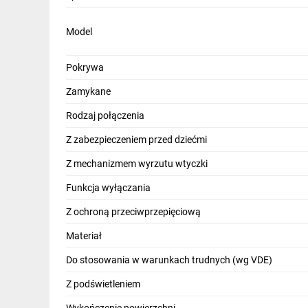
IT, GSM
Model
Odzież ochronna i BHP
Inne
Pokrywa
Zamykane
Budowa i Remont
Rodzaj połączenia
Elektronika
Z zabezpieczeniem przed dziećmi
Smart home
Z mechanizmem wyrzutu wtyczki
Elektromobilność
Funkcja wyłączania
Energetyka wiatrowa
Z ochroną przeciwprzepięciową
Telewizja naziemna i satelitarna
Materiał
Wentylacja i rekuperacja
Do stosowania w warunkach trudnych (wg VDE)
Z podświetleniem