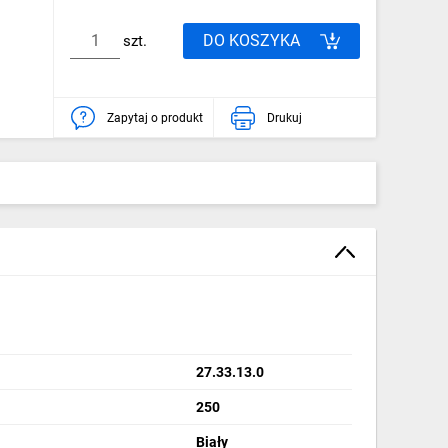
DO KOSZYKA
szt.
Zapytaj o produkt
Drukuj
27.33.13.0
250
Biały