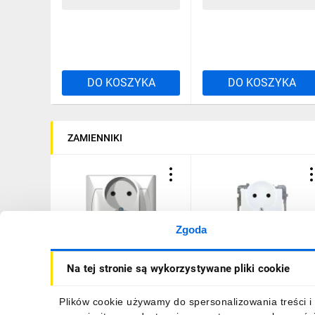
18,29 zł
brutto
7,37 zł
brutto
DO KOSZYKA
DO KOSZYKA
ZAMIENNIKI
Zgoda
AKCENT Gniazdo
AS Gniazdo podwójne b/
Na tej stronie są wykorzystywane pliki cookie
podwójne b/u białe GP-
białe GP-2GR/m/00
2A/00
14,45 zł
brutto
13,74 zł
brutto
Plików cookie używamy do spersonalizowania treści i 