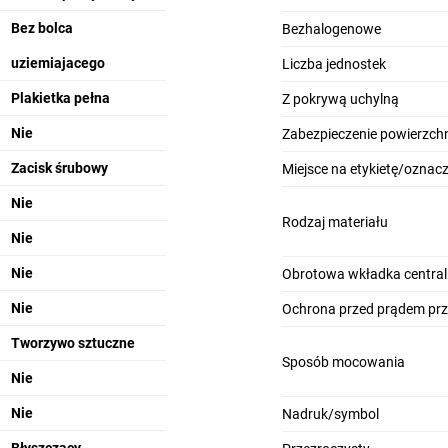
Bez bolca
Bezhalogenowe
uziemiajacego
Liczba jednostek
Plakietka pełna
Z pokrywą uchylną
Nie
Zabezpieczenie powierzchn
Zacisk śrubowy
Miejsce na etykietę/oznac
Nie
Rodzaj materiału
Nie
Nie
Obrotowa wkładka centra
Nie
Ochrona przed prądem pr
Tworzywo sztuczne
Sposób mocowania
Nie
Nie
Nadruk/symbol