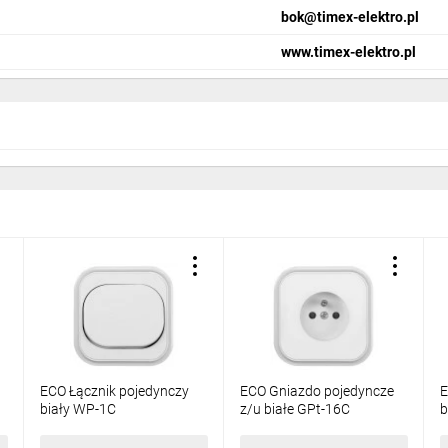
bok@timex-elektro.pl
www.timex-elektro.pl
ECO Łącznik pojedynczy
ECO Gniazdo pojedyncze
E
biały WP-1C
z/u białe GPt-16C
b