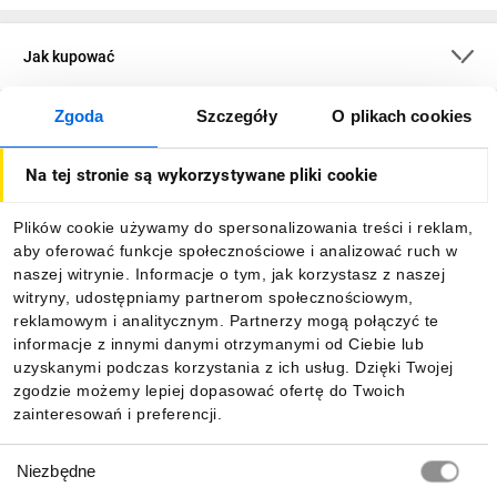
Jak kupować
Zgoda
Szczegóły
O plikach cookies
O firmie
Na tej stronie są wykorzystywane pliki cookie
Dla kupujących
Plików cookie używamy do spersonalizowania treści i reklam,
aby oferować funkcje społecznościowe i analizować ruch w
Informacje
naszej witrynie. Informacje o tym, jak korzystasz z naszej
witryny, udostępniamy partnerom społecznościowym,
reklamowym i analitycznym. Partnerzy mogą połączyć te
Pobierz naszą aplikację mobilną:
informacje z innymi danymi otrzymanymi od Ciebie lub
uzyskanymi podczas korzystania z ich usług. Dzięki Twojej
zgodzie możemy lepiej dopasować ofertę do Twoich
zainteresowań i preferencji.
Wybór
Niezbędne
zgody