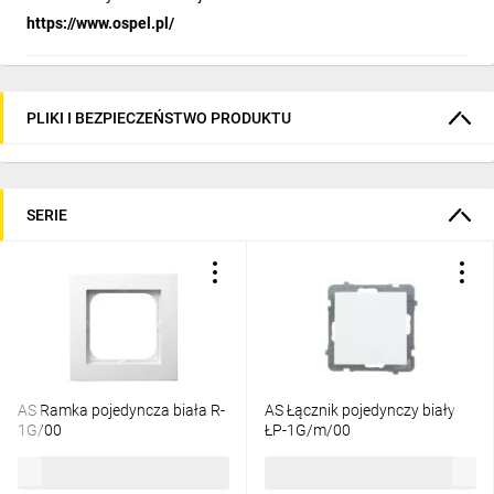
https://www.ospel.pl/
PLIKI I BEZPIECZEŃSTWO PRODUKTU
SERIE
AS Ramka pojedyncza biała R-
AS Łącznik pojedynczy biały
1G/00
ŁP-1G/m/00
3,32 zł
brutto
13,74 zł
brutto