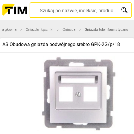
Szukaj po nazwie, indeksie, producencie, kodzie kreskowym...
ona główna
Gniazda i łączniki
Gniazda
Gniazda teleinformatyczne
AS Obudowa gniazda podwójnego srebro GPK‑2G/p/18