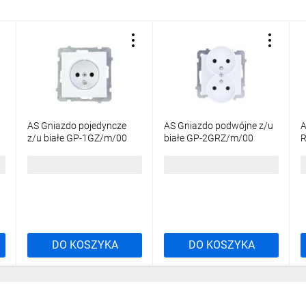
AS Gniazdo pojedyncze
AS Gniazdo podwójne z/u
A
z/u białe GP-1GZ/m/00
białe GP-2GRZ/m/00
R
13,38 zł
brutto
14,91 zł
brutto
6
DO KOSZYKA
DO KOSZYKA