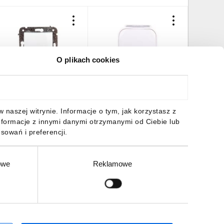
O plikach cookies
ARLA Łącznik schodowy
FORIX Łącznik schodowy
AS Łącz
iały 1712-10
biały 782404
srebro 
3,30 zł
brutto
14,42 zł
brutto
27,56 z
naszej witrynie. Informacje o tym, jak korzystasz z
nformacje z innymi danymi otrzymanymi od Ciebie lub
sowań i preferencji.
owe
Reklamowe
DO KOSZYKA
DO KOSZYKA
DO
Zgłoś
ZAPISZ SIĘ