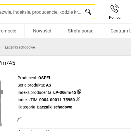
Szukaj po nazwie, indeksie, producencie, kodzie kreskowym...
Pomoc
romocje
Nowości
Strefa porad
Centrum 
Łączniki schodowe
G/m/45
Producent:
OSPEL
Seria produktu:
AS
Indeks producenta:
ŁP-3G/m/45
Indeks TIM:
0004-00011-75950
Kategoria:
Łączniki schodowe