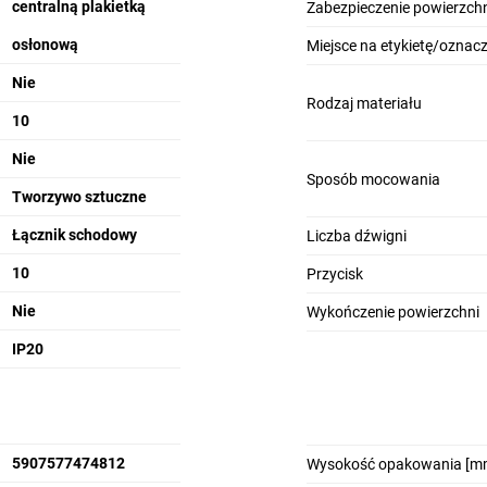
centralną plakietką
Zabezpieczenie powierzchn
osłonową
Miejsce na etykietę/oznac
Nie
Rodzaj materiału
10
Nie
Sposób mocowania
Tworzywo sztuczne
Łącznik schodowy
Liczba dźwigni
10
Przycisk
Nie
Wykończenie powierzchni
IP20
5907577474812
Wysokość opakowania [m