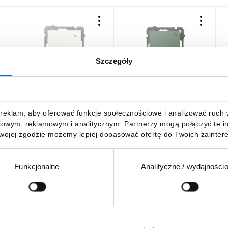
Szczegóły
AS Łącznik schodowy ecru
AS Łącznik schodowy
C
ŁP-3G/m/27
zielony mat ŁP-3G/m/84
b
17,52 zł
brutto
24,60 zł
brutto
1
reklam, aby oferować funkcje społecznościowe i analizować ruch w 
iowym, reklamowym i analitycznym. Partnerzy mogą połączyć te i
Twojej zgodzie możemy lepiej dopasować ofertę do Twoich zaintere
Funkcjonalne
Analityczne / wydajności
DO KOSZYKA
DO KOSZYKA
Podaj adres e-mail
wościach, promocjach i wyprzedażach