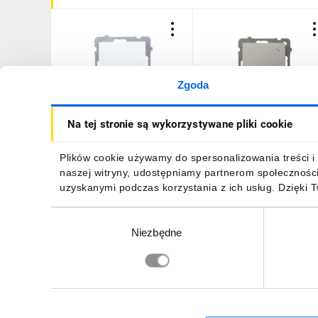
Zgoda
AS Łącznik schodowy biały
AS Łącznik schodowy
Na tej stronie są wykorzystywane pliki cookie
ŁP-3G/m/00
kaszmir ŁP-3G/m/82
17,52 zł
brutto
24,60 zł
brutto
Plików cookie używamy do spersonalizowania treści i 
naszej witryny, udostępniamy partnerom społecznośc
uzyskanymi podczas korzystania z ich usług. Dzięki 
Wybór
Niezbędne
zgody
DO KOSZYKA
DO KOSZYKA
Zapisz się, aby otrzymać informacje o no