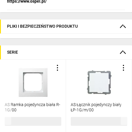
https://www.ospel.pl/
PLIKI I BEZPIECZEŃSTWO PRODUKTU
SERIE
AS Ramka pojedyncza biała R-
AS Łącznik pojedynczy biały
1G/00
ŁP-1G/m/00
3,32 zł
brutto
13,74 zł
brutto