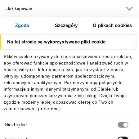
Jak kupować
Zgoda
Szczegóły
O plikach cookies
O firmie
Na tej stronie są wykorzystywane pliki cookie
Dla kupujących
Plików cookie używamy do spersonalizowania treści i reklam,
aby oferować funkcje społecznościowe i analizować ruch w
Informacje
naszej witrynie. Informacje o tym, jak korzystasz z naszej
witryny, udostępniamy partnerom społecznościowym,
reklamowym i analitycznym. Partnerzy mogą połączyć te
Pobierz naszą aplikację mobilną:
informacje z innymi danymi otrzymanymi od Ciebie lub
uzyskanymi podczas korzystania z ich usług. Dzięki Twojej
zgodzie możemy lepiej dopasować ofertę do Twoich
zainteresowań i preferencji.
Wybór
Niezbędne
zgody