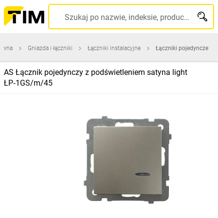
Szukaj po nazwie, indeksie, producencie, kodzie kreskowym...
łówna
Gniazda i łączniki
Łączniki instalacyjne
Łączniki pojedyncze
AS Łącznik pojedynczy z podświetleniem satyna light
ŁP‑1GS/m/45