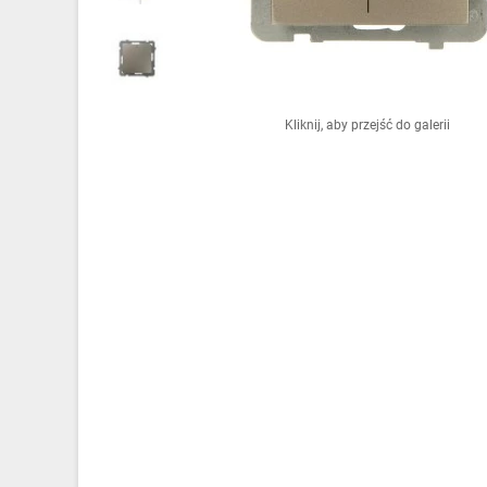
Ochrona odgromowa
Pompy ciepła
Osprzęt łączeniowy
Kliknij, aby przejść do galerii
Ogrzewanie
Elektronarzędzia i mierniki
Domofony i dzwonki
Alarmy, monitoring, komunikacja
Napędy elektryczne
Pneumatyka
Dom i ogród
Klimatyzacja