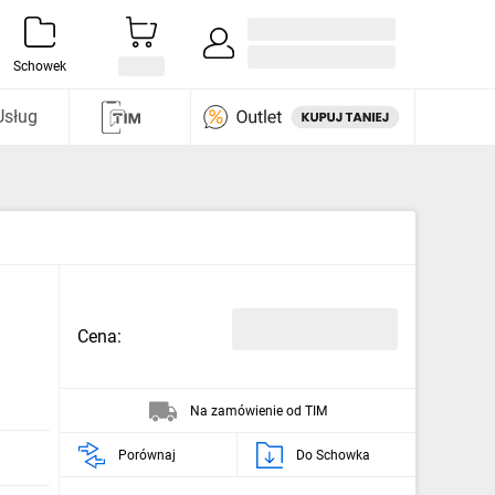
Zaloguj się / Załóż konto
i odkryj
Schowek
Usług
Cena:
Na zamówienie od TIM
Porównaj
Do Schowka