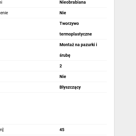
i
Nieobrabiana
zenie
Nie
Tworzywo
termoplastyczne
Montaż na pazurki i
śrubę
2
Nie
Błyszczący
m]
45