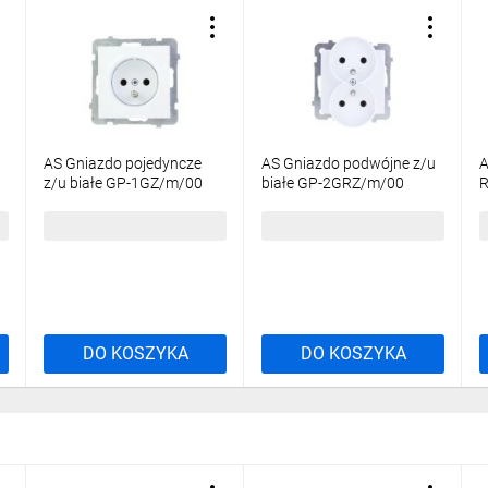
AS Gniazdo pojedyncze
AS Gniazdo podwójne z/u
A
z/u białe GP-1GZ/m/00
białe GP-2GRZ/m/00
R
13,38 zł
brutto
14,91 zł
brutto
6
DO KOSZYKA
DO KOSZYKA