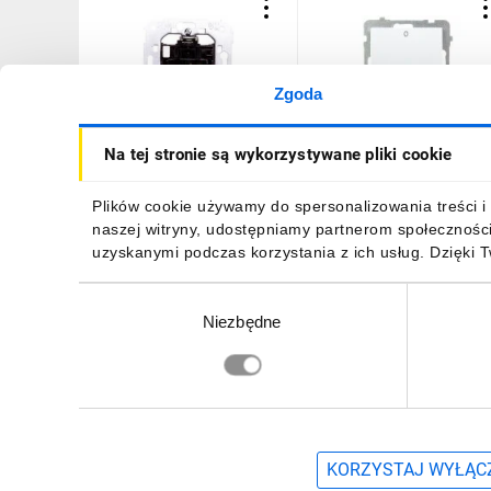
Zgoda
Simon 82 Łącznik
AS Łącznik podwójny biał
Na tej stronie są wykorzystywane pliki cookie
podwójny zwierny
ŁP-11G/m/00
mechanizm, szybkozłącza,
75399-39
74,76 zł
brutto
24,33 zł
brutto
Plików cookie używamy do spersonalizowania treści i 
naszej witryny, udostępniamy partnerom społecznośc
uzyskanymi podczas korzystania z ich usług. Dzięki 
Wybór
Niezbędne
zgody
DO KOSZYKA
DO KOSZYKA
Zapisz się, aby otrzymać informacje o no
KORZYSTAJ WYŁĄCZ