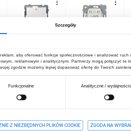
Szczegóły
y
AS Łącznik podwójny ecru
AS Łącznik podwójny z
A
ŁP-11G/m/27
podświetleniem biały ŁP-
p
11GS/m/00
24,33 zł
brutto
30,44 zł
brutto
3
reklam, aby oferować funkcje społecznościowe i analizować ruch w 
iowym, reklamowym i analitycznym. Partnerzy mogą połączyć te i
Twojej zgodzie możemy lepiej dopasować ofertę do Twoich zaintere
Funkcjonalne
Analityczne / wydajności
DO KOSZYKA
DO KOSZYKA
Podaj adres e-mail
wościach, promocjach i wyprzedażach
NIE Z NIEZBĘDNYCH PLIKÓW COOKIE
ZGODA NA WYBRA