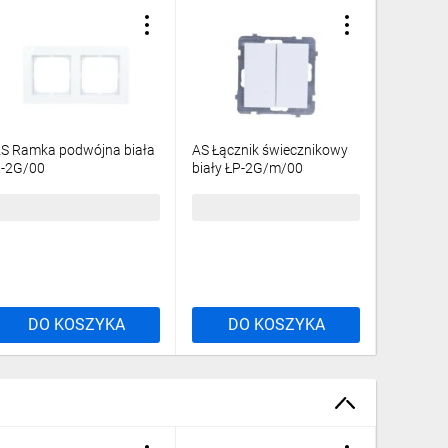
S Ramka podwójna biała
AS Łącznik świecznikowy
AS Ramka
-2G/00
biały ŁP-2G/m/00
R-3G/00
,20 zł
brutto
17,15 zł
brutto
10,06 z
DO KOSZYKA
DO KOSZYKA
DO