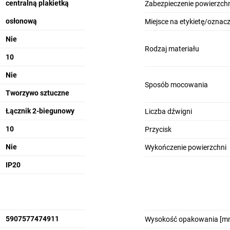
centralną plakietką
Zabezpieczenie powierzchn
osłonową
Miejsce na etykietę/oznac
Nie
Rodzaj materiału
10
Nie
Sposób mocowania
Tworzywo sztuczne
Łącznik 2-biegunowy
Liczba dźwigni
10
Przycisk
Nie
Wykończenie powierzchni
IP20
5907577474911
Wysokość opakowania [m