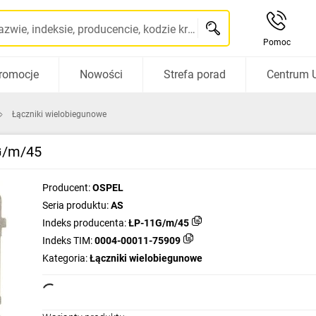
Szukaj po nazwie, indeksie, producencie, kodzie kreskowym...
Pomoc
romocje
Nowości
Strefa porad
Centrum 
Łączniki wielobiegunowe
1G/m/45
Producent:
OSPEL
Seria produktu:
AS
Indeks producenta:
ŁP-11G/m/45
Indeks TIM:
0004-00011-75909
Kategoria:
Łączniki wielobiegunowe