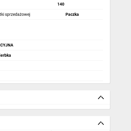
140
stki sprzedażowej
Paczka
AKCYJNA
ierbka