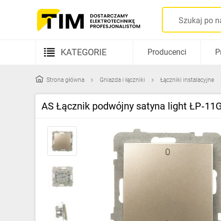
KATEGORIE
Producenci
P
Aparatura elektryczna
Strona główna
Gniazda i łączniki
Łączniki instalacyjne
Kable i przewody
AS Łącznik podwójny satyna light ŁP‑1
Rozdzielnice i obudowy
Elementy prowadzenia kabli
Fotowoltaika
Gniazda i łączniki
Źródła światła
Oprawy oświetleniowe