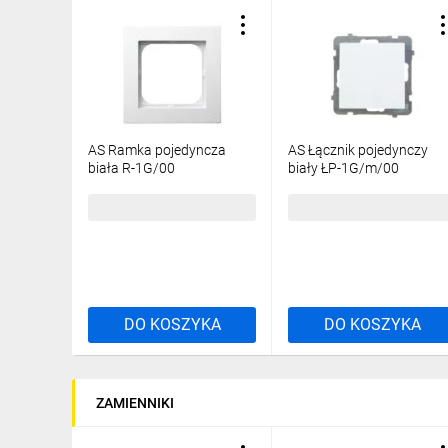
AS Ramka pojedyncza
AS Łącznik pojedynczy
biała R-1G/00
biały ŁP-1G/m/00
3,32 zł
brutto
13,74 zł
brutto
DO KOSZYKA
DO KOSZYKA
ZAMIENNIKI