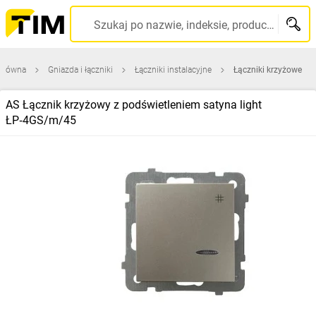
Szukaj po nazwie, indeksie, producencie, kodzie kreskowym...
 główna
Gniazda i łączniki
Łączniki instalacyjne
Łączniki krzyżowe
AS Łącznik krzyżowy z podświetleniem satyna light
ŁP‑4GS/m/45