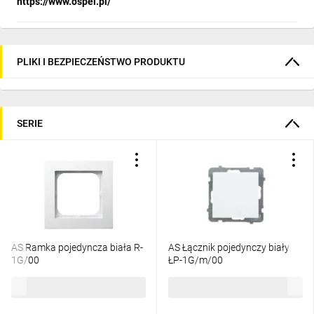
https://www.ospel.pl/
PLIKI I BEZPIECZEŃSTWO PRODUKTU
SERIE
AS Ramka pojedyncza biała R-
AS Łącznik pojedynczy biały
1G/00
ŁP-1G/m/00
3,32 zł
brutto
13,74 zł
brutto