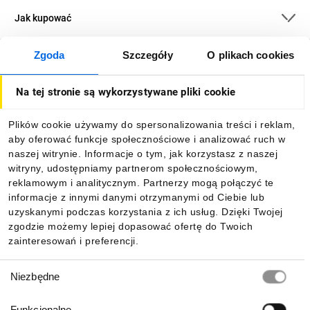
Jak kupować
Zgoda
Szczegóły
O plikach cookies
O firmie
Na tej stronie są wykorzystywane pliki cookie
Dla kupujących
Plików cookie używamy do spersonalizowania treści i reklam,
aby oferować funkcje społecznościowe i analizować ruch w
Informacje
naszej witrynie. Informacje o tym, jak korzystasz z naszej
witryny, udostępniamy partnerom społecznościowym,
reklamowym i analitycznym. Partnerzy mogą połączyć te
Pobierz naszą aplikację mobilną:
informacje z innymi danymi otrzymanymi od Ciebie lub
uzyskanymi podczas korzystania z ich usług. Dzięki Twojej
zgodzie możemy lepiej dopasować ofertę do Twoich
zainteresowań i preferencji.
Wybór
Niezbędne
zgody
Funkcjonalne