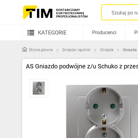
KATEGORIE
Producenci
P
Aparatura elektryczna
Strona główna
Gniazda i łączniki
Gniazda
Gniazda 
Kable i przewody
AS Gniazdo podwójne z/u Schuko z prze
Rozdzielnice i obudowy
Elementy prowadzenia kabli
Fotowoltaika
Gniazda i łączniki
Źródła światła
Oprawy oświetleniowe