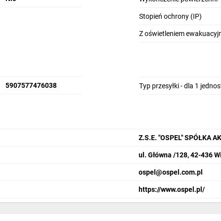
Stopień ochrony (IP)
Z oświetleniem ewakuacy
5907577476038
Typ przesyłki - dla 1 jedno
Z.S.E. "OSPEL" SPÓŁKA 
ul. Główna /128, 42-436 W
ospel@ospel.com.pl
https://www.ospel.pl/