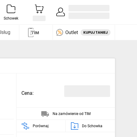
Zaloguj się / Załóż konto
i odkryj
Schowek
Usług
Cena:
Na zamówienie od TIM
Porównaj
Do Schowka