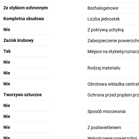
Ze stykiem ochronnym
Bezhalogenowe
Kompletna obudowa
Liczba jednostek
Nie
Z pokrywą uchylną
Zacisk śrubowy
Zabezpieczenie powierzchn
Tak
Miejsce na etykietę/oznac
Nie
Rodzaj materiału
Nie
Nie
Obrotowa wkładka centra
Tworzywo sztuczne
Ochrona przed prądem pr
Nie
Sposób mocowania
Nie
Nie
Z podświetleniem
Nie
Wykończenie powierzchni