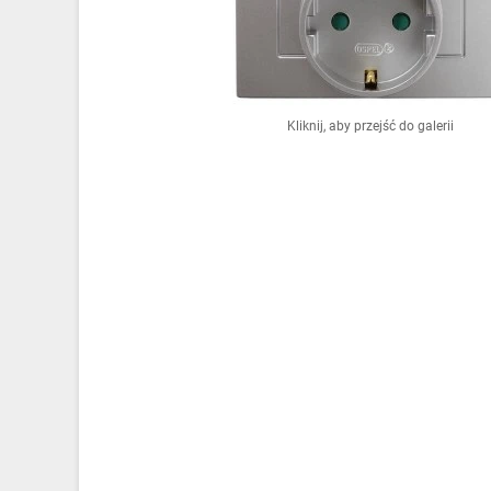
Ochrona odgromowa
Pompy ciepła
Osprzęt łączeniowy
Kliknij, aby przejść do galerii
Ogrzewanie
Elektronarzędzia i mierniki
Domofony i dzwonki
Alarmy, monitoring, komunikacja
Napędy elektryczne
Pneumatyka
Dom i ogród
Klimatyzacja