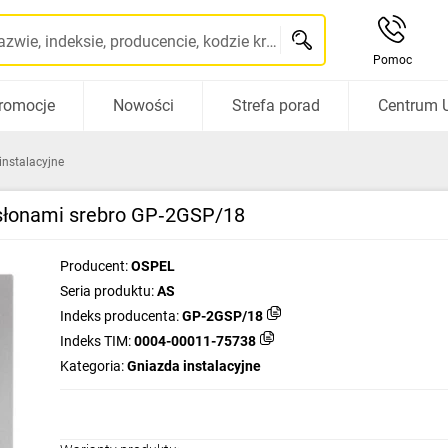
Szukaj po nazwie, indeksie, producencie, kodzie kreskowym...
Pomoc
romocje
Nowości
Strefa porad
Centrum 
instalacyjne
słonami srebro GP‑2GSP/18
Producent:
OSPEL
Seria produktu:
AS
Indeks producenta:
GP-2GSP/18
Indeks TIM:
0004-00011-75738
Kategoria:
Gniazda instalacyjne