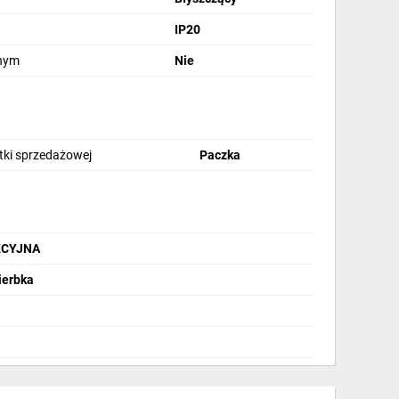
IP20
jnym
Nie
stki sprzedażowej
Paczka
AKCYJNA
ierbka