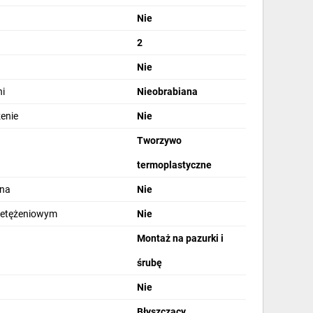
Nie
2
Nie
i
Nieobrabiana
zenie
Nie
Tworzywo
termoplastyczne
lna
Nie
zetężeniowym
Nie
Montaż na pazurki i
śrubę
Nie
Błyszczący