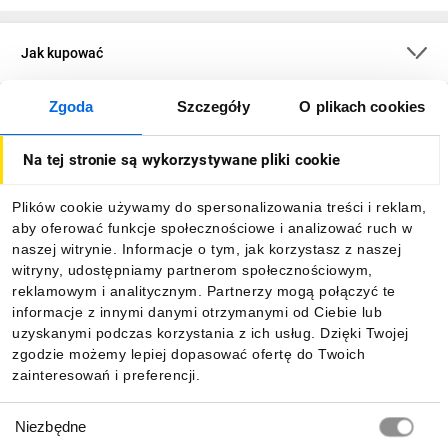
Jak kupować
Zgoda
Szczegóły
O plikach cookies
O firmie
Na tej stronie są wykorzystywane pliki cookie
Dla kupujących
Plików cookie używamy do spersonalizowania treści i reklam,
aby oferować funkcje społecznościowe i analizować ruch w
Informacje
naszej witrynie. Informacje o tym, jak korzystasz z naszej
witryny, udostępniamy partnerom społecznościowym,
reklamowym i analitycznym. Partnerzy mogą połączyć te
Pobierz naszą aplikację mobilną:
informacje z innymi danymi otrzymanymi od Ciebie lub
uzyskanymi podczas korzystania z ich usług. Dzięki Twojej
zgodzie możemy lepiej dopasować ofertę do Twoich
zainteresowań i preferencji.
Wybór
Niezbędne
zgody