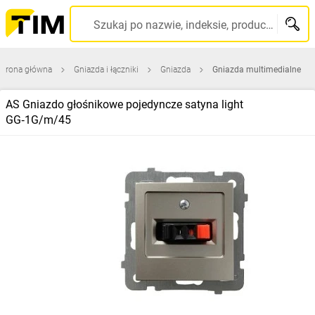
Szukaj po nazwie, indeksie, producencie, kodzie kreskowym...
Strona główna
Gniazda i łączniki
Gniazda
Gniazda multimedialne
AS Gniazdo głośnikowe pojedyncze satyna light
GG‑1G/m/45