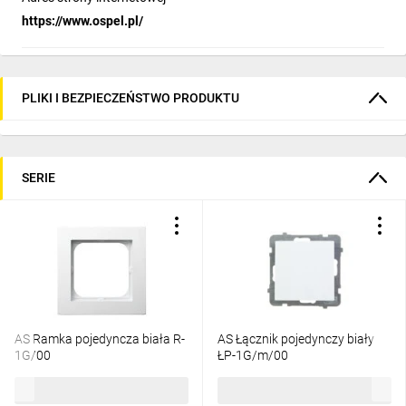
https://www.ospel.pl/
PLIKI I BEZPIECZEŃSTWO PRODUKTU
SERIE
AS Ramka pojedyncza biała R-
AS Łącznik pojedynczy biały
1G/00
ŁP-1G/m/00
3,32 zł
brutto
13,74 zł
brutto