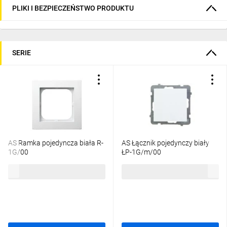
PLIKI I BEZPIECZEŃSTWO PRODUKTU
SERIE
AS Ramka pojedyncza biała R-
AS Łącznik pojedynczy biały
1G/00
ŁP-1G/m/00
3,32 zł
brutto
13,74 zł
brutto