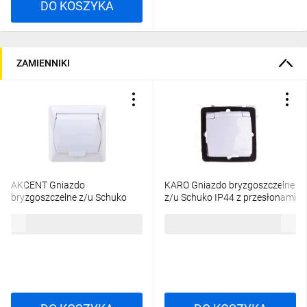
DO KOSZYKA
ZAMIENNIKI
AKCENT Gniazdo
KARO Gniazdo bryzgoszczelne
bryzgoszczelne z/u Schuko
z/u Schuko IP44 z przesłonami
IP44 klapka biała GPH-
klapka biała GPH-
23,53 zł
brutto
26,04 zł
brutto
1AS/00/w
1SSP/m/00/w