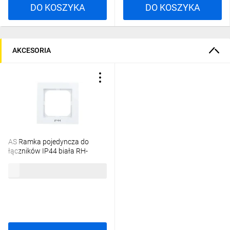
DO KOSZYKA
DO KOSZYKA
AKCESORIA
AS Ramka pojedyncza do
łączników IP44 biała RH-
1G/00
3,78 zł
brutto