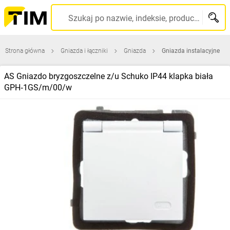
Szukaj po nazwie, indeksie, producencie, kodzie kreskowym...
Strona główna
Gniazda i łączniki
Gniazda
Gniazda instalacyjne
AS Gniazdo bryzgoszczelne z/u Schuko IP44 klapka biała
GPH‑1GS/m/00/w