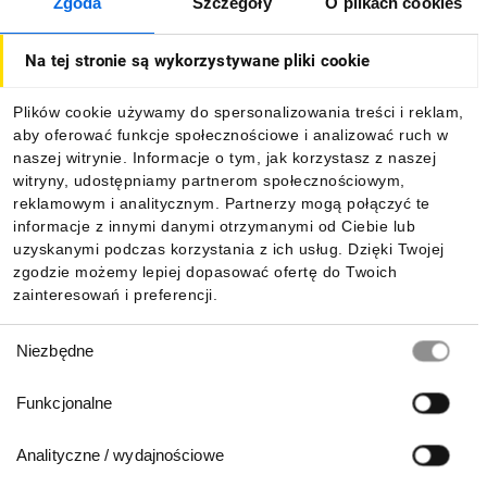
Zgoda
Szczegóły
O plikach cookies
O firmie
Na tej stronie są wykorzystywane pliki cookie
Dla kupujących
Plików cookie używamy do spersonalizowania treści i reklam,
aby oferować funkcje społecznościowe i analizować ruch w
Informacje
naszej witrynie. Informacje o tym, jak korzystasz z naszej
witryny, udostępniamy partnerom społecznościowym,
reklamowym i analitycznym. Partnerzy mogą połączyć te
Pobierz naszą aplikację mobilną:
informacje z innymi danymi otrzymanymi od Ciebie lub
uzyskanymi podczas korzystania z ich usług. Dzięki Twojej
zgodzie możemy lepiej dopasować ofertę do Twoich
zainteresowań i preferencji.
Wybór
Niezbędne
zgody
Funkcjonalne
Analityczne / wydajnościowe