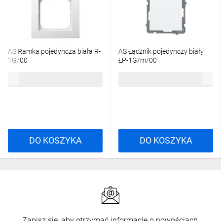
AS Ramka pojedyncza biała R-
AS Łącznik pojedynczy biały
1G/00
ŁP-1G/m/00
3,32 zł
brutto
13,74 zł
brutto
DO KOSZYKA
DO KOSZYKA
Zapisz się, aby otrzymać informacje o nowościach,