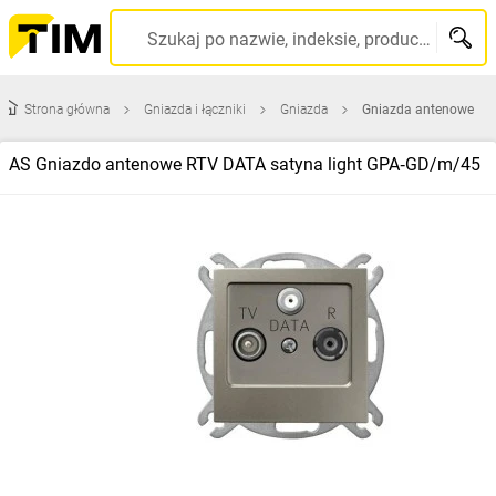
Szukaj po nazwie, indeksie, producencie, kodzie kreskowym...
Strona główna
Gniazda i łączniki
Gniazda
Gniazda antenowe
AS Gniazdo antenowe RTV DATA satyna light GPA‑GD/m/45