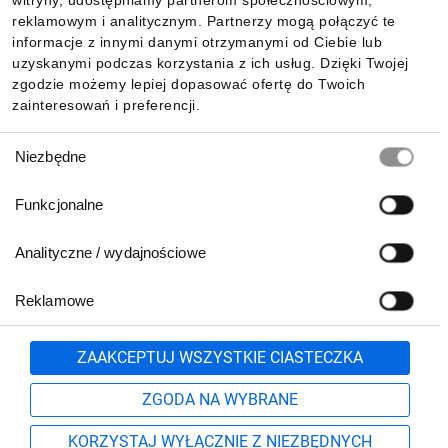
witryny, udostępniamy partnerom społecznościowym,
reklamowym i analitycznym. Partnerzy mogą połączyć te
Pobierz naszą aplikację mobilną:
informacje z innymi danymi otrzymanymi od Ciebie lub
uzyskanymi podczas korzystania z ich usług. Dzięki Twojej
zgodzie możemy lepiej dopasować ofertę do Twoich
zainteresowań i preferencji.
Wybór
Niezbędne
zgody
Funkcjonalne
Analityczne / wydajnościowe
Reklamowe
Biuro Obsługi Klienta:
lub
801 500 700
71 37 61 600
Zgłoś
ZAAKCEPTUJ WSZYSTKIE CIASTECZKA
pn.-pt. 8:00-16:00
Formularz kontaktowy
ZGODA NA WYBRANE
KORZYSTAJ WYŁĄCZNIE Z NIEZBĘDNYCH