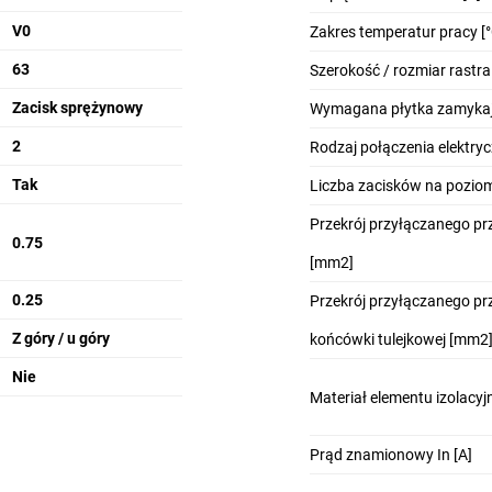
V0
Zakres temperatur pracy [°
63
Szerokość / rozmiar rastr
Zacisk sprężynowy
Wymagana płytka zamyka
2
Rodzaj połączenia elektry
Tak
Liczba zacisków na pozio
Przekrój przyłączanego p
0.75
[mm2]
0.25
Przekrój przyłączanego p
Z góry / u góry
końcówki tulejkowej [mm2
Nie
Materiał elementu izolacy
Prąd znamionowy In [A]