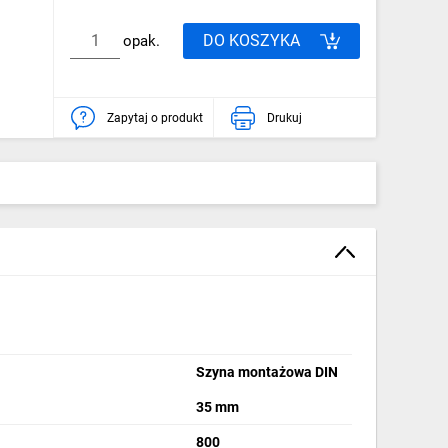
DO KOSZYKA
opak.
Zapytaj o produkt
Drukuj
Szyna montażowa DIN
35 mm
800