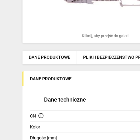
Ochrona odgromowa
Pompy ciepła
Osprzęt łączeniowy
Kliknij, aby przejść do galerii
Ogrzewanie
Elektronarzędzia i mierniki
DANE PRODUKTOWE
PLIKI I BEZPIECZEŃSTWO 
Domofony i dzwonki
DANE PRODUKTOWE
Alarmy, monitoring, komunikacja
Napędy elektryczne
Dane techniczne
Pneumatyka
CN
Dom i ogród
Kolor
Klimatyzacja
Długość [mm]