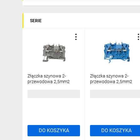
SERIE
Złączka szynowa 2-
Złączka szynowa 2-
przewodowa 2,5mm2
przewodowa 2,5mm2
szara 2002-1201 TOPJOBS
niebieska 2002-1204
TOPJOBS
3,70 zł
brutto
3,70 zł
brutto
DO KOSZYKA
DO KOSZYKA