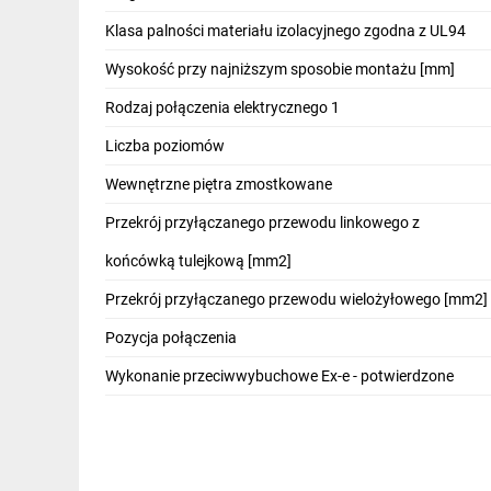
IT, GSM
Klasa palności materiału izolacyjnego zgodna z UL94
Odzież ochronna i BHP
Wysokość przy najniższym sposobie montażu [mm]
Inne
Rodzaj połączenia elektrycznego 1
Liczba poziomów
Budowa i Remont
Wewnętrzne piętra zmostkowane
Elektronika
Przekrój przyłączanego przewodu linkowego z
Smart home
końcówką tulejkową [mm2]
Elektromobilność
Przekrój przyłączanego przewodu wielożyłowego [mm2]
Energetyka wiatrowa
Pozycja połączenia
Telewizja naziemna i satelitarna
Wykonanie przeciwwybuchowe Ex-e - potwierdzone
Wentylacja i rekuperacja