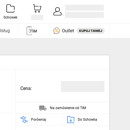
Zaloguj się / Załóż konto
i odkryj
Schowek
Usług
Cena:
Na zamówienie od TIM
Porównaj
Do Schowka