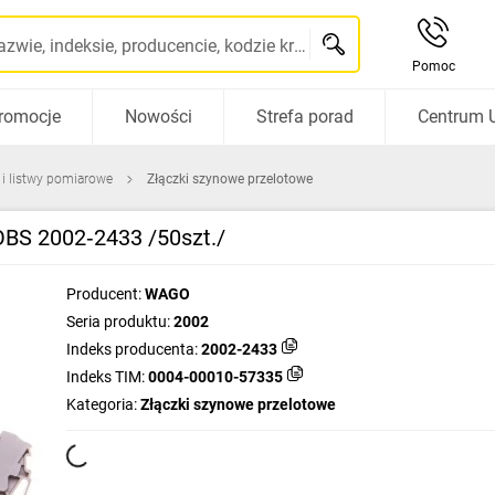
Szukaj po nazwie, indeksie, producencie, kodzie kreskowym...
Pomoc
romocje
Nowości
Strefa porad
Centrum 
 i listwy pomiarowe
Złączki szynowe przelotowe
BS 2002‑2433 /50szt./
Producent:
WAGO
Seria produktu:
2002
Indeks producenta:
2002-2433
Indeks TIM:
0004-00010-57335
Kategoria:
Złączki szynowe przelotowe