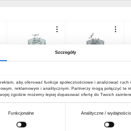
Szczegóły
Złączka 2-piętrowa
Złączka 2-piętrowa
Z
2,5mm2 szara TOPJOBS
2,5mm2 szara TOPJOBS
2
2002-2432 /50szt./
2002-2457 /50szt./
2
816,11 zł
brutto
1174,04 zł
brutto
7
reklam, aby oferować funkcje społecznościowe i analizować ruch w 
iowym, reklamowym i analitycznym. Partnerzy mogą połączyć te i
Twojej zgodzie możemy lepiej dopasować ofertę do Twoich zaintere
Funkcjonalne
Analityczne / wydajności
DO KOSZYKA
DO KOSZYKA