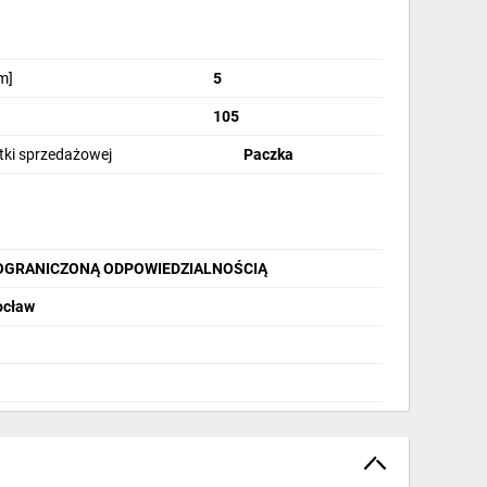
m]
5
105
stki sprzedażowej
Paczka
OGRANICZONĄ ODPOWIEDZIALNOŚCIĄ
ocław