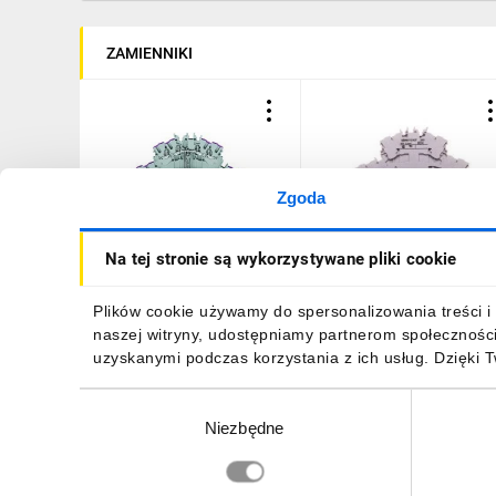
ZAMIENNIKI
Zgoda
Złączka 2-piętrowa
Złączka 2-piętrowa
Na tej stronie są wykorzystywane pliki cookie
2,5mm2 szara TOPJOBS
2,5mm2 szara TOPJOBS
2002-2408
2002-2427 /50szt./
15,99 zł
brutto
1136,52 zł
brutto
Plików cookie używamy do spersonalizowania treści i 
naszej witryny, udostępniamy partnerom społecznośc
uzyskanymi podczas korzystania z ich usług. Dzięki 
Wybór
Niezbędne
zgody
DO KOSZYKA
DO KOSZYKA