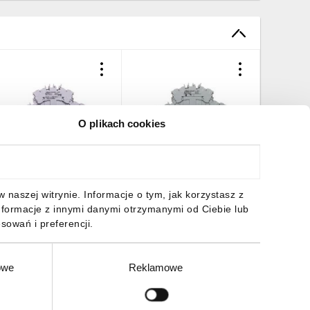
O plikach cookies
łączka 2-piętrowa
Złączka 2-piętrowa
Złączka
,5mm2 szara TOPJOBS
2,5mm2 szara TOPJOBS
2-przew
002-2401 /50szt./
2002-2403 /50szt./
szara 20
45,38 zł
brutto
751,53 zł
brutto
450,18 
naszej witrynie. Informacje o tym, jak korzystasz z
nformacje z innymi danymi otrzymanymi od Ciebie lub
sowań i preferencji.
owe
Reklamowe
DO KOSZYKA
DO KOSZYKA
DO