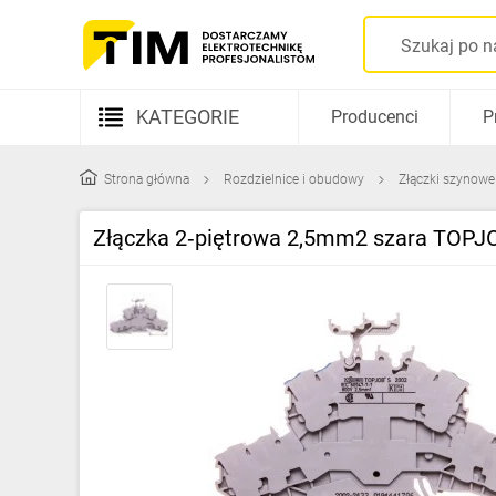
KATEGORIE
Producenci
P
Aparatura elektryczna
Strona główna
Rozdzielnice i obudowy
Złączki szynowe
Kable i przewody
Złączka 2‑piętrowa 2,5mm2 szara TOPJO
Rozdzielnice i obudowy
Elementy prowadzenia kabli
Fotowoltaika
Gniazda i łączniki
Źródła światła
Oprawy oświetleniowe