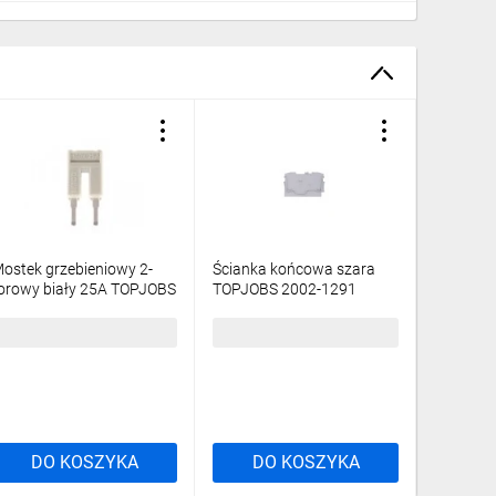
ostek grzebieniowy 2-
Ścianka końcowa szara
Złączka 
orowy biały 25A TOPJOBS
TOPJOBS 2002-1291
piętrowa
002-402 /25szt./
/25szt./
L/L 200
9,36 zł
brutto
53,20 zł
brutto
9,18 zł
DO KOSZYKA
DO KOSZYKA
DO