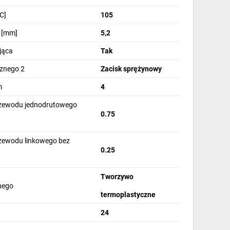
C]
105
a [mm]
5,2
jąca
Tak
cznego 2
Zacisk sprężynowy
m
4
rzewodu jednodrutowego
0.75
rzewodu linkowego bez
0.25
]
Tworzywo
jnego
termoplastyczne
24