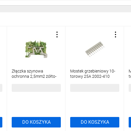
Złączka szynowa
Mostek grzebieniowy 10-
M
ochronna 2,5mm2 żółto-
torowy 25A 2002-410
t
zielona 2002-1207
TOPJOBS
2
TOPJOBS
12,37 zł
brutto
13,92 zł
brutto
3
DO KOSZYKA
DO KOSZYKA