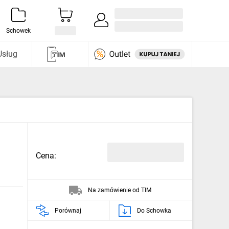
Zaloguj się / Załóż konto
i odkryj
Schowek
Usług
Cena:
Na zamówienie od TIM
Porównaj
Do Schowka