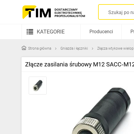
KATEGORIE
Producenci
P
Aparatura elektryczna
Strona główna
Gniazda i łączniki
Złącza wtykowe wielo
Kable i przewody
Złącze zasilania śrubowy M12 SACC‑M
Rozdzielnice i obudowy
Elementy prowadzenia kabli
Fotowoltaika
Gniazda i łączniki
Źródła światła
Oprawy oświetleniowe