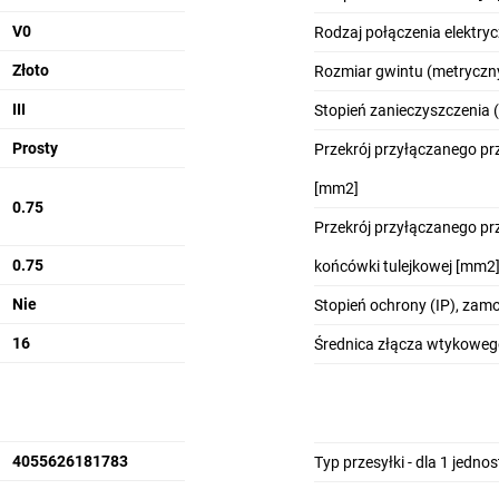
V0
Rodzaj połączenia elektry
Złoto
Rozmiar gwintu (metryczn
III
Stopień zanieczyszczenia 
Prosty
Przekrój przyłączanego p
[mm2]
0.75
Przekrój przyłączanego p
0.75
końcówki tulejkowej [mm2
Nie
Stopień ochrony (IP), za
16
Średnica złącza wtykowe
4055626181783
Typ przesyłki - dla 1 jedno