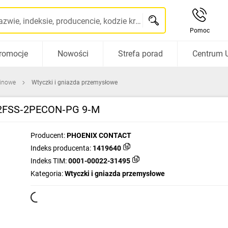
Szukaj po nazwie, indeksie, producencie, kodzie kreskowym...
Pomoc
romocje
Nowości
Strefa porad
Centrum 
pinowe
Wtyczki i gniazda przemysłowe
12FSS‑2PECON‑PG 9‑M
Producent:
PHOENIX CONTACT
Indeks producenta:
1419640
Indeks TIM:
0001-00022-31495
Kategoria:
Wtyczki i gniazda przemysłowe