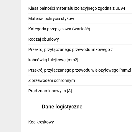
IT, GSM
Klasa palności materiału izolacyjnego zgodna z UL94
Odzież ochronna i BHP
Materiał pokrycia styków
Inne
Kategoria przepięciowa (wartość)
Rodzaj obudowy
Budowa i Remont
Przekrój przyłączanego przewodu linkowego z
Elektronika
końcówką tulejkową [mm2]
Smart home
Przekrój przyłączanego przewodu wielożyłowego [mm2]
Elektromobilność
Z przewodem ochronnym
Telewizja naziemna i satelitarna
Prąd znamionowy In [A]
Wentylacja i rekuperacja
Dane logistyczne
Kod kreskowy