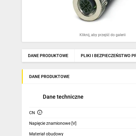
Ochrona odgromowa
Pompy ciepła
Osprzęt łączeniowy
Kliknij, aby przejść do galerii
Ogrzewanie
Elektronarzędzia i mierniki
DANE PRODUKTOWE
PLIKI I BEZPIECZEŃSTWO 
Domofony i dzwonki
DANE PRODUKTOWE
Alarmy, monitoring, komunikacja
Napędy elektryczne
Dane techniczne
Pneumatyka
CN
Dom i ogród
Napięcie znamionowe [V]
Klimatyzacja
Materiał obudowy