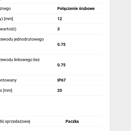
cznego
Połączenie śrubowe
y) [mm]
12
(wartość)
3
rzewodu jednodrutowego
0.75
rzewodu linkowego bez
0.75
]
montowany
IP67
go [mm]
20
stki sprzedażowej
Paczka