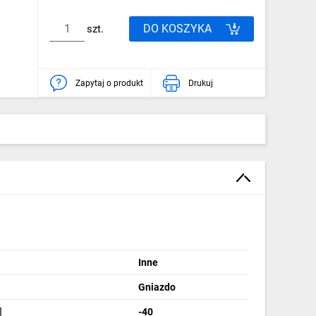
DO KOSZYKA
szt.
Zapytaj o produkt
Drukuj
Inne
Gniazdo
]
-40