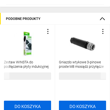
PODOBNE PRODUKTY
Zestaw WINSTA do
Gniazdo wtykowe 3-pinowe
podłączenia płyty indukcyjnej
proste M8 mosiądz przyłącze
wtyk/gniazdo z obudową
0,14-0,5mm2 SACC-M 8FS-
73,00 zł
brutto
66,44 zł
brutto
odciążającą przewody i
3CON-M-SW 1506888
zaczepem ryglującym, 5-bieg
czarny
DO KOSZYKA
DO KOSZYKA