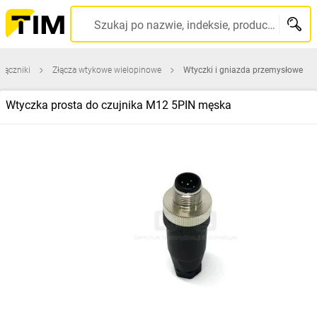
Szukaj po nazwie, indeksie, producencie, kodzie kreskowym...
 łączniki
Złącza wtykowe wielopinowe
Wtyczki i gniazda przemysłowe
Wtyczka prosta do czujnika M12 5PIN męska