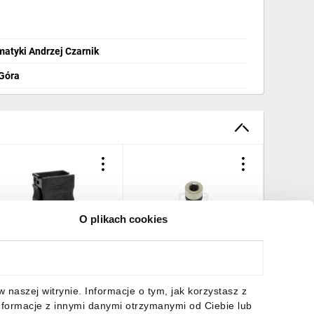
matyki Andrzej Czarnik
 Góra
O plikach cookies
niazdo z obudową 3P
Wtyczka prosta do
Zestaw 
50V czarne 770-103
czujnika M12 4PIN żeńska
stykowy
WINSTA
wtyczki 
H-A 4 S
5,99 zł
brutto
24,30 zł
brutto
46,69 z
naszej witrynie. Informacje o tym, jak korzystasz z
7500961
nformacje z innymi danymi otrzymanymi od Ciebie lub