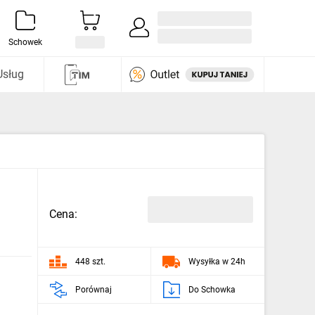
Zaloguj się / Załóż konto
i odkryj
Schowek
Usług
Cena:
448 szt.
Wysyłka w 24h
Porównaj
Do Schowka