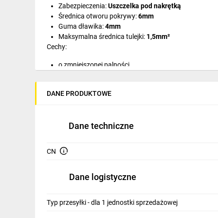
Zabezpieczenia:
Uszczelka pod nakrętką
IT, GSM
Średnica otworu pokrywy:
6mm
Odzież ochronna i BHP
Guma dławika:
4mm
Maksymalna średnica tulejki:
1,5mm
²
Inne
Cechy:
o zmniejszonej palności
Budowa i Remont
odporny na działanie ozonu
Elektronika
odporny na kwasy i zasady
DANE PRODUKTOWE
odporny na słoną wodę
Smart home
odporny na UV
olejoodporny
Elektromobilność
Dane techniczne
odporny na działania mechaniczne
Energetyka wiatrowa
CN
Telewizja naziemna i satelitarna
Dane logistyczne
Wentylacja i rekuperacja
Typ przesyłki - dla 1 jednostki sprzedażowej