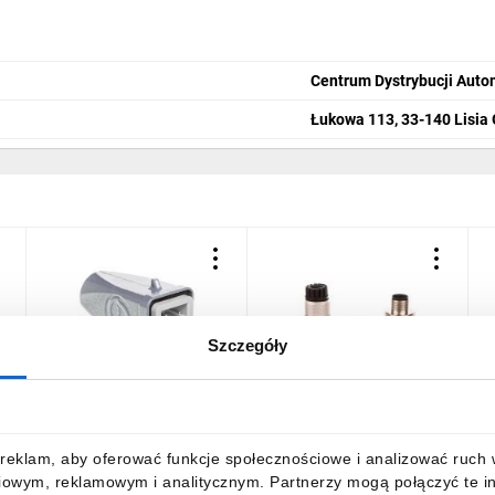
Centrum Dystrybucji Auto
Łukowa 113, 33-140 Lisia
Szczegóły
Zestaw kompletny 3+PE
Wtyczka prosta 4P
G
dz
stykowy męski /obudowa
PROFINET/ETHERNET
2
wtyczki + wkład/ EPIC KIT
M12 AB-C4-M12MSD-SH
H-A 3 SS MTGV M20
22260820
47,86 zł
brutto
105,77 zł
brutto
2
reklam, aby oferować funkcje społecznościowe i analizować ruch w 
75009602
iowym, reklamowym i analitycznym. Partnerzy mogą połączyć te i