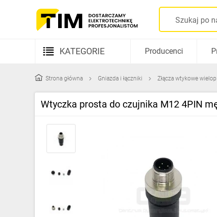
KATEGORIE
Producenci
P
Aparatura elektryczna
Strona główna
Gniazda i łączniki
Złącza wtykowe wielo
Kable i przewody
Wtyczka prosta do czujnika M12 4PIN m
Rozdzielnice i obudowy
Elementy prowadzenia kabli
Fotowoltaika
Gniazda i łączniki
Źródła światła
Oprawy oświetleniowe