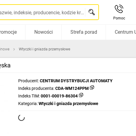
Szukaj po nazwie, indeksie, producencie, kodzie kreskowym...
Pomoc
romocje
Nowości
Strefa porad
Centrum 
pinowe
Wtyczki i gniazda przemysłowe
ęska
Producent:
CENTRUM DYSTRYBUCJI AUTOMATY
Indeks producenta:
CDA-WM124PPM
Indeks TIM:
0001-00019-86304
Kategoria:
Wtyczki i gniazda przemysłowe