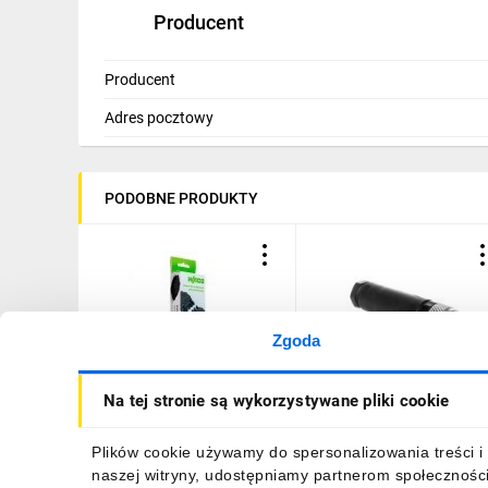
Producent
Producent
Adres pocztowy
PODOBNE PRODUKTY
Zgoda
Zestaw WINSTA do
Gniazdo wtykowe 3-
Na tej stronie są wykorzystywane pliki cookie
podłączenia płyty
pinowe proste M8 mosią
indukcyjnej wtyk/gniazdo z
przyłącze 0,14-0,5mm2
obudową odciążającą
SACC-M 8FS-3CON-M-SW
73,00 zł
brutto
66,44 zł
brutto
Plików cookie używamy do spersonalizowania treści i 
przewody i zaczepem
1506888
naszej witryny, udostępniamy partnerom społecznośc