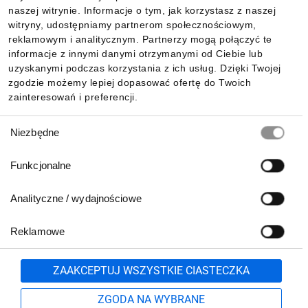
Informacje
naszej witrynie. Informacje o tym, jak korzystasz z naszej
witryny, udostępniamy partnerom społecznościowym,
reklamowym i analitycznym. Partnerzy mogą połączyć te
Pobierz naszą aplikację mobilną:
informacje z innymi danymi otrzymanymi od Ciebie lub
uzyskanymi podczas korzystania z ich usług. Dzięki Twojej
zgodzie możemy lepiej dopasować ofertę do Twoich
zainteresowań i preferencji.
Wybór
Niezbędne
zgody
Funkcjonalne
Analityczne / wydajnościowe
Reklamowe
Biuro Obsługi Klienta:
lub
801 500 700
71 37 61 600
Zgłoś
ZAAKCEPTUJ WSZYSTKIE CIASTECZKA
pn.-pt. 8:00-16:00
Formularz kontaktowy
ZGODA NA WYBRANE