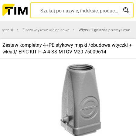
Szukaj po nazwie, indeksie, producencie, kodzie kreskowym...
 łączniki
Złącza wtykowe wielopinowe
Wtyczki i gniazda przemysłowe
Zestaw kompletny 4+PE stykowy męski /obudowa wtyczki +
wkład/ EPIC KIT H‑A 4 SS MTGV M20 75009614