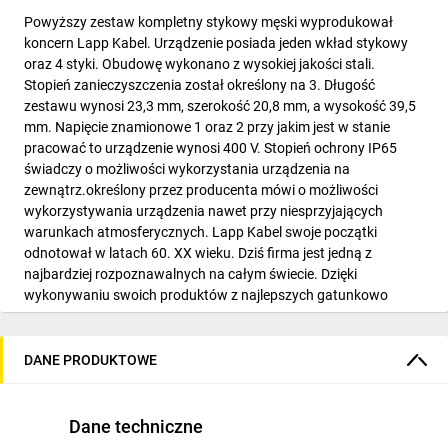
Powyższy zestaw kompletny stykowy męski wyprodukował
koncern Lapp Kabel. Urządzenie posiada jeden wkład stykowy
oraz 4 styki. Obudowę wykonano z wysokiej jakości stali.
Stopień zanieczyszczenia został określony na 3. Długość
zestawu wynosi 23,3 mm, szerokość 20,8 mm, a wysokość 39,5
mm. Napięcie znamionowe 1 oraz 2 przy jakim jest w stanie
pracować to urządzenie wynosi 400 V. Stopień ochrony IP65
świadczy o możliwości wykorzystania urządzenia na
zewnątrz.określony przez producenta mówi o możliwości
wykorzystywania urządzenia nawet przy niesprzyjających
warunkach atmosferycznych. Lapp Kabel swoje początki
odnotował w latach 60. XX wieku. Dziś firma jest jedną z
najbardziej rozpoznawalnych na całym świecie. Dzięki
wykonywaniu swoich produktów z najlepszych gatunkowo
materiałów, są one w stanie przetrwać w nawet najbardziej
niesprzyjających warunkach. Produkty Lapp Kabel są opatrzone
licznymi certyfikatami jakości, które jedynie potwierdzają, że
DANE PRODUKTOWE
osprzęt jest jednym z najlepszych na rynku.
Dane techniczne