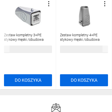
Zestaw kompletny 3+PE
Zestaw kompletny 4+PE
stykowy męski /obudowa
stykowy męski /obudowa
wtyczki + wkład/ EPIC KIT H-A
wtyczki + wkład/ EPIC KIT H-A
47,86 zł
brutto
46,69 zł
brutto
3 SS MTGV M20 75009602
4 SS MTGV M20 75009614
DO KOSZYKA
DO KOSZYKA