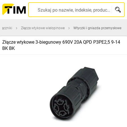
Szukaj po nazwie, indeksie, producencie, kodzie kreskowym...
 łączniki
Złącza wtykowe wielopinowe
Wtyczki i gniazda przemysłowe
Złącze wtykowe 3‑biegunowy 690V 20A QPD P3PE2,5 9‑14
BK BK