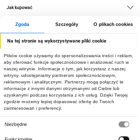
Jak kupować
Zgoda
Szczegóły
O plikach cookies
O firmie
Na tej stronie są wykorzystywane pliki cookie
Dla kupujących
Plików cookie używamy do spersonalizowania treści i reklam,
aby oferować funkcje społecznościowe i analizować ruch w
Informacje
naszej witrynie. Informacje o tym, jak korzystasz z naszej
witryny, udostępniamy partnerom społecznościowym,
reklamowym i analitycznym. Partnerzy mogą połączyć te
Pobierz naszą aplikację mobilną:
informacje z innymi danymi otrzymanymi od Ciebie lub
uzyskanymi podczas korzystania z ich usług. Dzięki Twojej
zgodzie możemy lepiej dopasować ofertę do Twoich
zainteresowań i preferencji.
Wybór
Niezbędne
zgody
Funkcjonalne