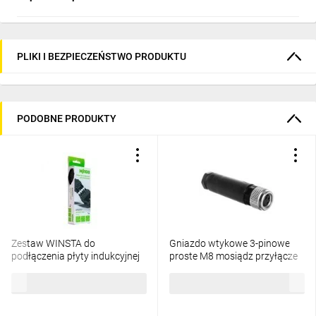
PLIKI I BEZPIECZEŃSTWO PRODUKTU
PODOBNE PRODUKTY
Zestaw WINSTA do
Gniazdo wtykowe 3-pinowe
podłączenia płyty indukcyjnej
proste M8 mosiądz przyłącze
wtyk/gniazdo z obudową
0,14-0,5mm2 SACC-M 8FS-
73,00 zł
brutto
66,44 zł
brutto
odciążającą przewody i
3CON-M-SW 1506888
zaczepem ryglującym, 5-bieg
czarny