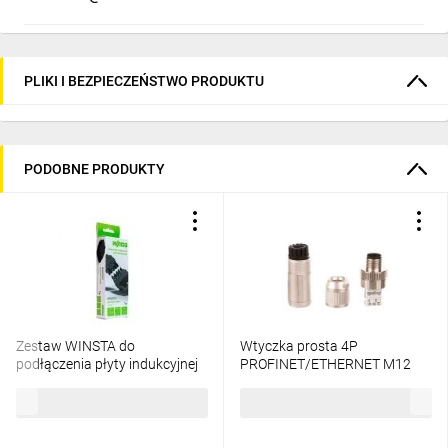
PLIKI I BEZPIECZEŃSTWO PRODUKTU
PODOBNE PRODUKTY
Zestaw WINSTA do
Wtyczka prosta 4P
podłączenia płyty indukcyjnej
PROFINET/ETHERNET M12
wtyk/gniazdo z obudową
AB-C4-M12MSD-SH 22260820
73,00 zł
brutto
105,77 zł
brutto
odciążającą przewody i
zaczepem ryglującym, 5-bieg
czarny