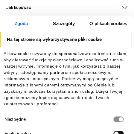
Jak kupować
Zgoda
Szczegóły
O plikach cookies
O firmie
Na tej stronie są wykorzystywane pliki cookie
Dla kupujących
Plików cookie używamy do spersonalizowania treści i reklam,
aby oferować funkcje społecznościowe i analizować ruch w
Informacje
naszej witrynie. Informacje o tym, jak korzystasz z naszej
witryny, udostępniamy partnerom społecznościowym,
reklamowym i analitycznym. Partnerzy mogą połączyć te
Pobierz naszą aplikację mobilną:
informacje z innymi danymi otrzymanymi od Ciebie lub
uzyskanymi podczas korzystania z ich usług. Dzięki Twojej
zgodzie możemy lepiej dopasować ofertę do Twoich
zainteresowań i preferencji.
Wybór
Niezbędne
zgody
Funkcjonalne