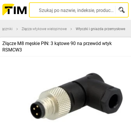
Szukaj po nazwie, indeksie, producencie, kodzie kreskowym...
 łączniki
Złącza wtykowe wielopinowe
Wtyczki i gniazda przemysłowe
Złącze M8 męskie PIN: 3 kątowe 90 na przewód wtyk
RSMCW3