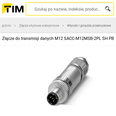
Szukaj po nazwie, indeksie, producencie, kodzie kreskowym...
 łączniki
Złącza wtykowe wielopinowe
Wtyczki i gniazda przemysłowe
Złącze do transmisji danych M12 SACC‑M12MSB‑2PL SH PB