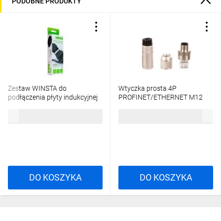
PODOBNE PRODUKTY
Zestaw WINSTA do
Wtyczka prosta 4P
podłączenia płyty indukcyjnej
PROFINET/ETHERNET M12
wtyk/gniazdo z obudową
AB-C4-M12MSD-SH 22260820
73,00 zł
brutto
105,77 zł
brutto
odciążającą przewody i
zaczepem ryglującym, 5-bieg
czarny
DO KOSZYKA
DO KOSZYKA