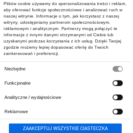
Plików cookie używamy do spersonalizowania treści i reklam,
aby oferować funkcje społecznościowe i analizować ruch w
Informacje
naszej witrynie. Informacje o tym, jak korzystasz z naszej
witryny, udostępniamy partnerom społecznościowym,
reklamowym i analitycznym. Partnerzy mogą połączyć te
Pobierz naszą aplikację mobilną:
informacje z innymi danymi otrzymanymi od Ciebie lub
uzyskanymi podczas korzystania z ich usług. Dzięki Twojej
zgodzie możemy lepiej dopasować ofertę do Twoich
zainteresowań i preferencji.
Wybór
Niezbędne
zgody
Funkcjonalne
Analityczne / wydajnościowe
Reklamowe
Biuro Obsługi Klienta:
lub
801 500 700
71 37 61 600
Zgłoś
ZAAKCEPTUJ WSZYSTKIE CIASTECZKA
pn.-pt. 8:00-16:00