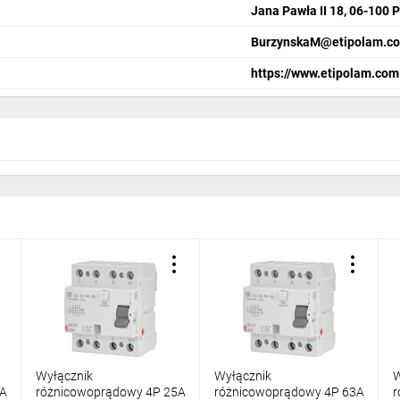
Jana Pawła II 18, 06-100 
ziano pracę aparatu elektrycznego i do której się odnoszą inne wielkości 
BurzynskaM@etipolam.co
https://www.etipolam.com
taczającego kompletny łącznik. W przypadku łączników zainstalowanyc
czterobiegunowe.
jąca przyłączenie przewodu o odpowiednim przekroju poprzecznym, wy
ści obudowy urządzenia elektrycznego przed ingerencją ciał stałych, wod
jest zgodna z normą EN 60529.
Wyłącznik
Wyłącznik
W
0A
różnicowoprądowy 4P 25A
różnicowoprądowy 4P 63A
r