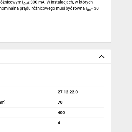
różnicowym I
≤ 300 mA. W instalacjach, w których
Δn
nominalna prądu różnicowego musi być równa I
= 30
Δn
 dotyku z częściami pod napięciem, jak również do
27.12.22.0
mm]
70
niesienia otaczającego powietrza.
1
400
4