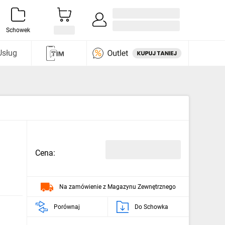
Zaloguj się / Załóż konto
i odkryj
Schowek
Usług
Cena:
Na zamówienie z Magazynu Zewnętrznego
Porównaj
Do Schowka