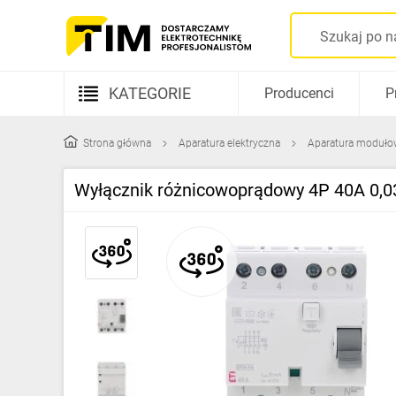
KATEGORIE
Producenci
P
Aparatura elektryczna
Strona główna
Aparatura elektryczna
Aparatura moduło
Kable i przewody
Wyłącznik różnicowoprądowy 4P 40A 0,0
Rozdzielnice i obudowy
Elementy prowadzenia kabli
Fotowoltaika
Gniazda i łączniki
Źródła światła
Oprawy oświetleniowe