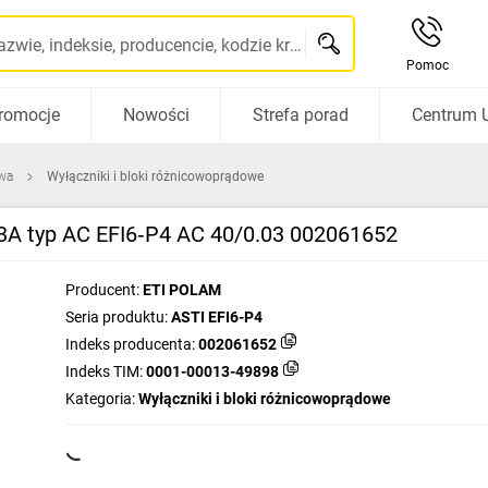
Szukaj po nazwie, indeksie, producencie, kodzie kreskowym...
Pomoc
romocje
Nowości
Strefa porad
Centrum 
wa
Wyłączniki i bloki różnicowoprądowe
3A typ AC EFI6‑P4 AC 40/0.03 002061652
Producent:
ETI POLAM
Seria produktu:
ASTI EFI6-P4
Indeks producenta:
002061652
Indeks TIM:
0001-00013-49898
Kategoria:
Wyłączniki i bloki różnicowoprądowe