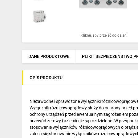
Ochrona odgromowa
Pompy ciepła
Osprzęt łączeniowy
Kliknij, aby przejść do galerii
Ogrzewanie
Elektronarzędzia i mierniki
DANE PRODUKTOWE
PLIKI I BEZPIECZEŃSTWO 
Domofony i dzwonki
OPIS PRODUKTU
Alarmy, monitoring, komunikacja
Napędy elektryczne
Niezawodne i sprawdzone wyłączniki różnicowoprądowe
Pneumatyka
Wyłącznik różnicowoprądowy służy do ochrony przed por
ochrony urządzeń przed ewentualnym zagrożeniem pożaro
Dom i ogród
przewód zerowy i uziemienie są rozdzielone. W przypadk
stosowanie wyłączników różnicowoprądowych o prądzie
Klimatyzacja
zaleca się stosowanie wyłączników różnicowoprądowych