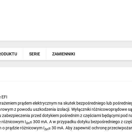
PRODUKTU
SERIE
ZAMIENNIKI
 EFI
ażeniem prądem elektrycznym na skutek bezpośredniego lub pośredniego
wym z powodu uszkodzenia izolacji. Wyłączniki różnicowoprądowe są st
u zabezpieczenia przed dotykiem pośrednim z częściami będącymi pod na
 różnicowym I
≤ 300 mA. A w przypadku dotyku bezpośredniego z czę
Δn
 o prądzie różnicowym I
≤ 30 mA. Aby zapewnić ochronę przeciwpożar
Δn