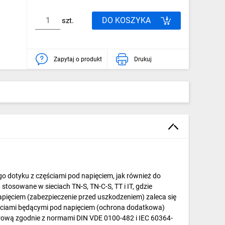
DO KOSZYKA
szt.
Zapytaj o produkt
Drukuj
 dotyku z częściami pod napięciem, jak również do
osowane w sieciach TN-S, TN-C-S, TT i IT, gdzie
pięciem (zabezpieczenie przed uszkodzeniem) zaleca się
ściami będącymi pod napięciem (ochrona dodatkowa)
ową zgodnie z normami DIN VDE 0100-482 i IEC 60364-