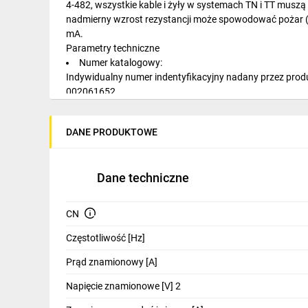
4-482, wszystkie kable i żyły w systemach TN i TT mus
IT, GSM
nadmierny wzrost rezystancji może spowodować pożar (
mA.
Odzież ochronna i BHP
Parametry techniczne
Numer katalogowy:
Inne
Indywidualny numer indentyfikacyjny nadany przez prod
002061652
Budowa i Remont
Symbol artykułu:
Elektronika
Typ produktu określony przez producenta.
DANE PRODUKTOWE
EFI6-P4 AC 40/0.03
Smart home
Nazwa klasy:
Wyłącznik różnicowoprądowy służy do ochrony przed por
Elektromobilność
Dane techniczne
ochrony urządzeń przed ewentualnym zagrożeniem poża
Wyłącznik różnicowoprądowy
Energetyka wiatrowa
Znamionowy prąd różnicowy (mA):
CN
30
Telewizja naziemna i satelitarna
Prąd znamionowy (A):
Częstotliwość [Hz]
Ustalona przez producenta wartość prądu, który aparat 
Wentylacja i rekuperacja
Prąd znamionowy [A]
40
Typ:
Napięcie znamionowe [V] 2
-
Typ AC
- wrażliwy na przemienny prąd różnicowy.