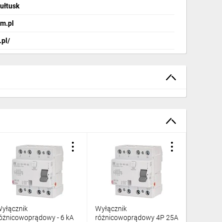
Pułtusk
charakteryzujące aparat.
m.pl
.pl/
h wewnątrz obudowy jest to temperatura powietrza na
2
rażonym w mm
.
y i pyłu, a także przed niezamierzonym dotknięciem
yłącznik
Wyłącznik
Wyłączn
óżnicowoprądowy - 6 kA
różnicowoprądowy 4P 25A
różnico