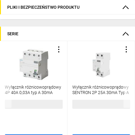
PLIKI I BEZPIECZEŃSTWO PRODUKTU
zamontować do tego
wyłącznika?
SERIE
Jaka jest zdolność
zwarciowa wyłącznika
różnicowoprądowego
Wyłącznik różnicowoprądowy
Wyłącznik różnicowoprądowy
serii 5SV?
4P 40A 0,03A typ A 30mA
SENTRON 2P 25A 30mA Typ A
400V SENTRON 5SV3344-6
5SV3312-6
263,21 zł
brutto
232,24 zł
brutto
Kompleksowa ochrona