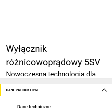
Wyłącznik
różnicowoprądowy 5SV
Nowoczesna technologia dla
Twojego bezpieczeństwa
DANE PRODUKTOWE
Optymalne w
Dane techniczne
zastosowaniu i