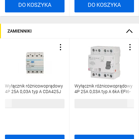
DO KOSZYKA
DO KOSZYKA
Standardowe wyłączniki różnicowoprądowe serii 5SV wymagają
przeprowadzania funkcji TEST raz na 12 miesięcy, a aparaty w
wersji SIGRES nawet raz na 48 miesięcy*
ZAMIENNIKI
Aparatura modułowa SENTRON
Bezpieczeństwo, na które Cię stać
Wyłącznik różnicowoprądowy
Wyłącznik różnicowoprądowy
4P 25A 0,03A typ A CDA425J
4P 25A 0,03A typ A 6kA EFI6-
P4 A 25/0.03 002061661
176,96 zł
brutto
199,37 zł
brutto