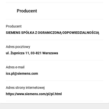
warunkowa zdolność
Producent
zwarciowa wyłącznika
różnicowoprądowego
Producent
SIEMENS SPÓŁKA Z OGRANICZONĄ ODPOWIEDZIALNOŚCIĄ
serii 5SV?
Adres pocztowy
Standardowo wyłączniki różnicowoprądowe serii 5SV posiadają
ul. Żupnicza 11, 03-821 Warszawa
warunkową zdolność zwarciową na poziomie 10 kA.
Ile maksymalnie
Adres e-mail
ics.pl@siemens.com
przewodów można
Adres strony internetowej
podłączyć pod zacisk?
https://www.siemens.com/pl/pl.html
Jakie akcesoria można