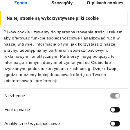
Zgoda
Szczegóły
O plikach cookies
O firmie
Na tej stronie są wykorzystywane pliki cookie
Dla kupujących
Plików cookie używamy do spersonalizowania treści i reklam,
aby oferować funkcje społecznościowe i analizować ruch w
Informacje
naszej witrynie. Informacje o tym, jak korzystasz z naszej
witryny, udostępniamy partnerom społecznościowym,
reklamowym i analitycznym. Partnerzy mogą połączyć te
Pobierz naszą aplikację mobilną:
informacje z innymi danymi otrzymanymi od Ciebie lub
uzyskanymi podczas korzystania z ich usług. Dzięki Twojej
zgodzie możemy lepiej dopasować ofertę do Twoich
zainteresowań i preferencji.
Wybór
Niezbędne
zgody
Funkcjonalne
Analityczne / wydajnościowe