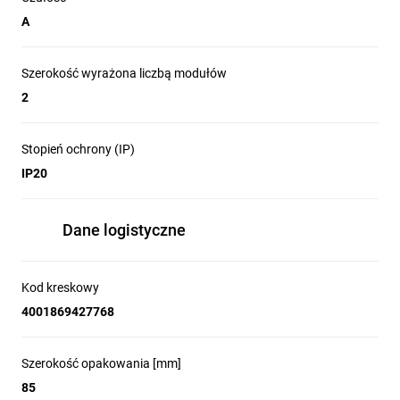
nowych wymagań
A
wobec sieci
Szerokość wyrażona liczbą modułów
2
elektrycznych.
Stopień ochrony (IP)
IP20
Ile maksymalnie
Dane logistyczne
przewodów można
Kod kreskowy
podłączyć pod zacisk?
4001869427768
Wyłączniki różnicowoprądowe 5SV dają możliwość podłączenia
pod jeden zacisk dwóch przewodów (o tym samym przekroju), a
Szerokość opakowania [mm]
także przewodu razem z szyną łączeniową sztyftową.
85