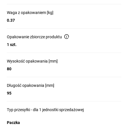
Waga z opakowaniem [kg]
Jakie akcesoria można
0.37
zamontować do tego
Opakowanie zbiorcze produktu
1 szt.
wyłącznika?
Do wyłącznika różnicowoprądowego 5SV można zamontować
Wysokość opakowania [mm]
wszystkie akcesoria wspólne z aparaturą modułową z rodziny
80
SENTRON - są to napędy zdalne (RC), maksymalnie dwa moduły
styków dodatkowych: styk pomocniczy (AS) i styk alarmowy
(FC), wyzwalacze wzrostowe (ST), wyzwalacze zanikowe (UVR).
Długość opakowania [mm]
95
Typ przesyłki - dla 1 jednostki sprzedażowej
Jaka jest zdolność
Paczka