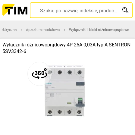
Szukaj po nazwie, indeksie, producencie, kodzie kreskowym...
elektryczna
Aparatura modułowa
Wyłączniki i bloki różnicowoprądowe
Wyłącznik różnicowoprądowy 4P 25A 0,03A typ A SENTRON
5SV3342‑6