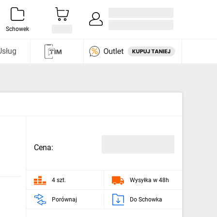
Zaloguj się / Załóż konto
i odkryj
Schowek
Usług
Cena:
4 szt.
Wysyłka w 48h
Porównaj
Do Schowka