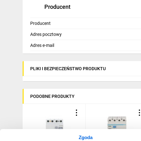
Czas wyzwolenia
- 0,1s
Producent
Zdolność zwarciowa łączeniowa
- 6 kA
Producent
Stopień ochrony
- IP 20
Adres pocztowy
Żywotność elektryczna
- 4000
Adres e-mail
Żywotność - mechaniczna
- 4000
Moment dokręcenia zacisków łączeniowych
- 3Nm
PLIKI I BEZPIECZEŃSTWO PRODUKTU
Podłączenie szyny
- grzebieniowa
Montaż
- szyna DIN
PODOBNE PRODUKTY
Zgoda