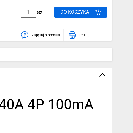
DO KOSZYKA
szt.
Zapytaj o produkt
Drukuj
40A 4P 100mA