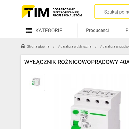
KATEGORIE
Producenci
P
Aparatura elektryczna
Strona główna
Aparatura elektryczna
Aparatura moduło
Kable i przewody
WYŁĄCZNIK RÓŻNICOWOPRĄDOWY 40A 
Rozdzielnice i obudowy
Elementy prowadzenia kabli
Fotowoltaika
Gniazda i łączniki
Źródła światła
Oprawy oświetleniowe