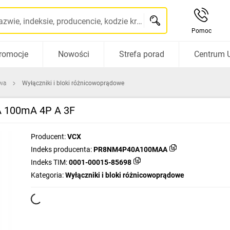
Szukaj po nazwie, indeksie, producencie, kodzie kreskowym...
Pomoc
romocje
Nowości
Strefa porad
Centrum 
wa
Wyłączniki i bloki różnicowoprądowe
100mA 4P A 3F
Producent:
VCX
Indeks producenta:
PR8NM4P40A100MAA
Indeks TIM:
0001-00015-85698
Kategoria:
Wyłączniki i bloki różnicowoprądowe