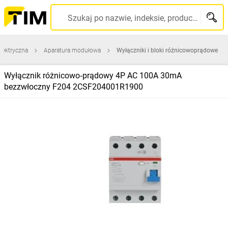
Szukaj po nazwie, indeksie, producencie, kodzie kreskowym...
elektryczna
Aparatura modułowa
Wyłączniki i bloki różnicowoprądowe
Wyłącznik różnicowo‑prądowy 4P AC 100A 30mA
bezzwłoczny F204 2CSF204001R1900