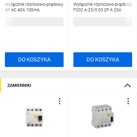
Wyłącznik różnicowo-prądowy
Wyłącznik różnicowo-prądowy
4P AC 40A 100mA
F202 A-25/0.03 2P A 25A
bezzwłoczny F204
30mA bezzwłoczny
322,08 zł
brutto
345,37 zł
brutto
2CSF204001R2400
2CSF202101R1250
DO KOSZYKA
DO KOSZYKA
ZAMIENNIKI