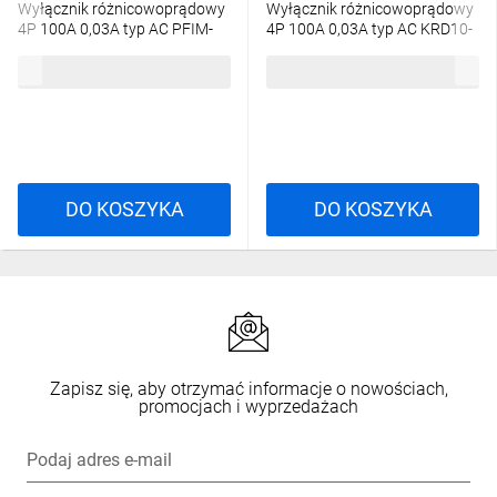
Wyłącznik różnicowoprądowy
Wyłącznik różnicowoprądowy
4P 100A 0,03A typ AC PFIM-
4P 100A 0,03A typ AC KRD10-
100/4/003 102823
4/100/30-AC 38733
807,31 zł
brutto
110,97 zł
brutto
DO KOSZYKA
DO KOSZYKA
Zapisz się, aby otrzymać informacje o nowościach,
promocjach i wyprzedażach
Podaj adres e-mail