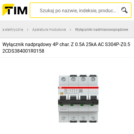
Szukaj po nazwie, indeksie, producencie, kodzie kreskowym...
ura elektryczna
Aparatura modułowa
Wyłączniki nadmiarowoprądowe
Wyłącznik nadprądowy 4P char. Z 0.5A 25kA AC S304P‑Z0.5
2CDS384001R0158