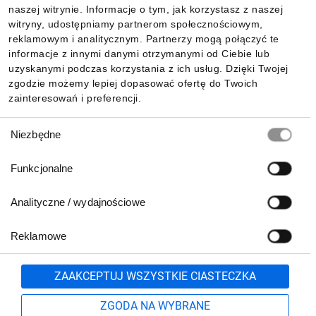
Informacje
naszej witrynie. Informacje o tym, jak korzystasz z naszej
witryny, udostępniamy partnerom społecznościowym,
reklamowym i analitycznym. Partnerzy mogą połączyć te
Pobierz naszą aplikację mobilną:
informacje z innymi danymi otrzymanymi od Ciebie lub
uzyskanymi podczas korzystania z ich usług. Dzięki Twojej
zgodzie możemy lepiej dopasować ofertę do Twoich
zainteresowań i preferencji.
Wybór
Niezbędne
zgody
Funkcjonalne
Analityczne / wydajnościowe
Reklamowe
Biuro Obsługi Klienta:
lub
801 500 700
71 37 61 600
Zgłoś
ZAAKCEPTUJ WSZYSTKIE CIASTECZKA
pn.-pt. 8:00-16:00
Formularz kontaktowy
ZGODA NA WYBRANE