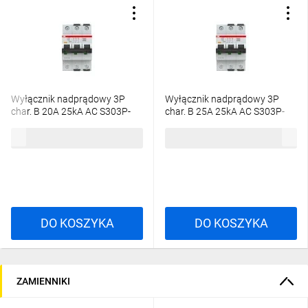
Wyłącznik nadprądowy 3P
Wyłącznik nadprądowy 3P
char. B 20A 25kA AC S303P-
char. B 25A 25kA AC S303P-
B20 2CDS383001R0205
B25 2CDS383001R0255
588,63 zł
brutto
614,16 zł
brutto
DO KOSZYKA
DO KOSZYKA
ZAMIENNIKI