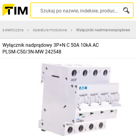
Szukaj po nazwie, indeksie, producencie, kodzie kreskowym...
ura elektryczna
Aparatura modułowa
Wyłączniki nadmiarowoprądowe
Wyłącznik nadprądowy 3P+N C 50A 10kA AC
PLSM‑C50/3N‑MW 242548