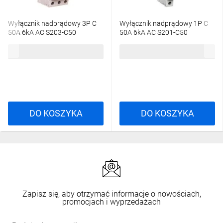
Wyłącznik nadprądowy 3P C
Wyłącznik nadprądowy 1P C
50A 6kA AC S203-C50
50A 6kA AC S201-C50
2CDS253001R0504
2CDS251001R0504
191,73 zł
brutto
56,89 zł
brutto
DO KOSZYKA
DO KOSZYKA
Zapisz się, aby otrzymać informacje o nowościach,
promocjach i wyprzedażach