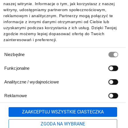
Informacje
naszej witrynie. Informacje o tym, jak korzystasz z naszej
witryny, udostępniamy partnerom społecznościowym,
reklamowym i analitycznym. Partnerzy mogą połączyć te
Pobierz naszą aplikację mobilną:
informacje z innymi danymi otrzymanymi od Ciebie lub
uzyskanymi podczas korzystania z ich usług. Dzięki Twojej
zgodzie możemy lepiej dopasować ofertę do Twoich
zainteresowań i preferencji.
Wybór
Niezbędne
zgody
Funkcjonalne
Analityczne / wydajnościowe
Reklamowe
Biuro Obsługi Klienta:
lub
801 500 700
71 37 61 600
Zgłoś
ZAAKCEPTUJ WSZYSTKIE CIASTECZKA
pn.-pt. 8:00-16:00
Formularz kontaktowy
ZGODA NA WYBRANE