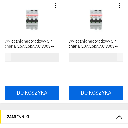
Wyłącznik nadprądowy 3P
Wyłącznik nadprądowy 3P
char. B 25A 25kA AC S303P-
char. B 20A 25kA AC S303P-
B25 2CDS383001R0255
B20 2CDS383001R0205
614,16 zł
brutto
588,63 zł
brutto
DO KOSZYKA
DO KOSZYKA
ZAMIENNIKI