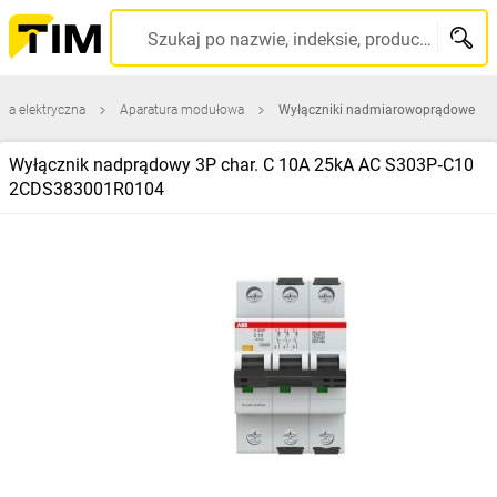
Szukaj po nazwie, indeksie, producencie, kodzie kreskowym...
ura elektryczna
Aparatura modułowa
Wyłączniki nadmiarowoprądowe
Wyłącznik nadprądowy 3P char. C 10A 25kA AC S303P‑C10
2CDS383001R0104