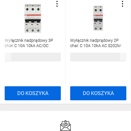
Wyłącznik nadprądowy 3P
Wyłącznik nadprądowy 2P
char. C 10A 10kA AC/DC
char. C 10A 10kA AC S202M-
S203M-C10UC
C10 2CDS272001R0104
567,95 zł
brutto
167,44 zł
brutto
2CDS273061R0104
DO KOSZYKA
DO KOSZYKA