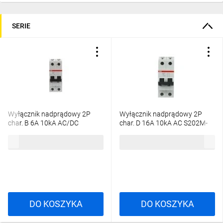
SERIE
Wyłącznik nadprądowy 2P
Wyłącznik nadprądowy 2P
char. B 6A 10kA AC/DC
char. D 16A 10kA AC S202M-
S202M-B6UC
D16 2CDS272001R0161
371,67 zł
brutto
224,77 zł
brutto
2CDS272061R0065
DO KOSZYKA
DO KOSZYKA