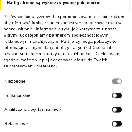
Na tej stronie są wykorzystywane pliki cookie
Dla kupujących
Plików cookie używamy do spersonalizowania treści i reklam,
aby oferować funkcje społecznościowe i analizować ruch w
Informacje
naszej witrynie. Informacje o tym, jak korzystasz z naszej
witryny, udostępniamy partnerom społecznościowym,
reklamowym i analitycznym. Partnerzy mogą połączyć te
Pobierz naszą aplikację mobilną:
informacje z innymi danymi otrzymanymi od Ciebie lub
uzyskanymi podczas korzystania z ich usług. Dzięki Twojej
zgodzie możemy lepiej dopasować ofertę do Twoich
zainteresowań i preferencji.
Wybór
Niezbędne
zgody
Funkcjonalne
Analityczne / wydajnościowe
Reklamowe
Biuro Obsługi Klienta: