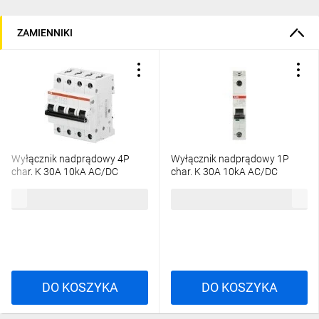
ZAMIENNIKI
Wyłącznik nadprądowy 4P
Wyłącznik nadprądowy 1P
char. K 30A 10kA AC/DC
char. K 30A 10kA AC/DC
S204M-K30UC
S201M-K30UC
1044,00 zł
brutto
208,83 zł
brutto
2CDS274061R0527
2CDS271061R0527
DO KOSZYKA
DO KOSZYKA