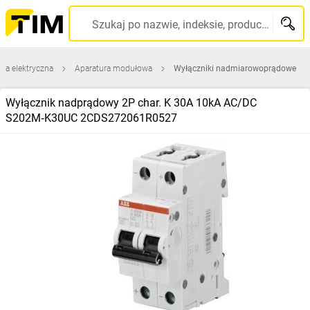
Szukaj po nazwie, indeksie, producencie, kodzie kreskowym...
ura elektryczna
Aparatura modułowa
Wyłączniki nadmiarowoprądowe
Wyłącznik nadprądowy 2P char. K 30A 10kA AC/DC
S202M‑K30UC 2CDS272061R0527