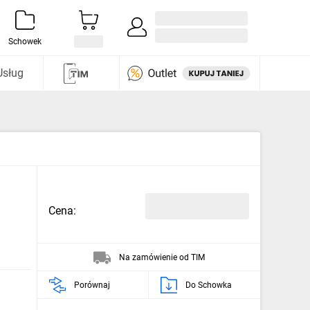
Zaloguj się / Załóż konto
i odkryj
Schowek
Usług
Cena:
Na zamówienie od TIM
Porównaj
Do Schowka