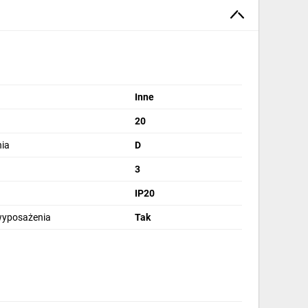
Inne
20
ia
D
3
IP20
wyposażenia
Tak