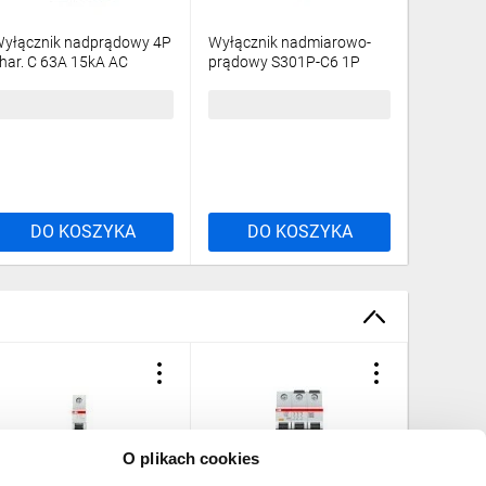
yłącznik nadprądowy 4P
Wyłącznik nadmiarowo-
Wyłączn
har. C 63A 15kA AC
prądowy S301P-C6 1P
prądowy
304P-C63
char. C 6A 25kA AC
char. C 
2CDS384001R0634
2CDS381001R0064
1446,58 zł
brutto
204,19 zł
brutto
204,19 
DO KOSZYKA
DO KOSZYKA
DO
O plikach cookies