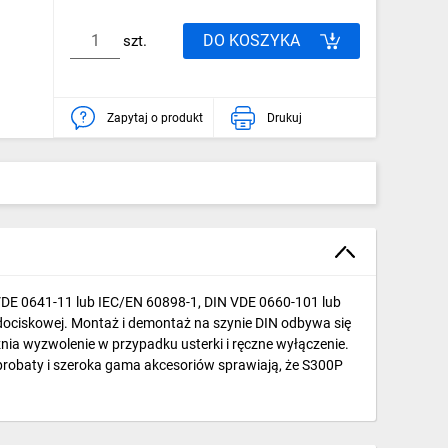
DO KOSZYKA
szt.
Zapytaj o produkt
Drukuj
 VDE 0641-11 lub IEC/EN 60898-1, DIN VDE 0660-101 lub
dociskowej. Montaż i demontaż na szynie DIN odbywa się
żnia wyzwolenie w przypadku usterki i ręczne wyłączenie.
robaty i szeroka gama akcesoriów sprawiają, że S300P