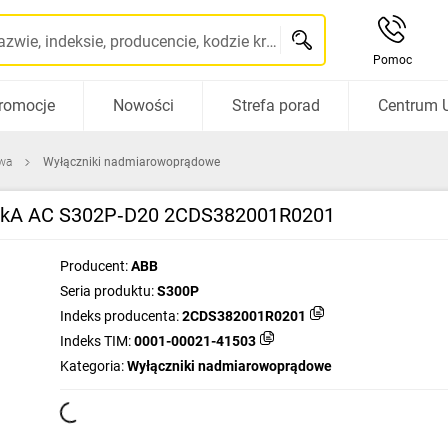
Szukaj po nazwie, indeksie, producencie, kodzie kreskowym...
Pomoc
romocje
Nowości
Strefa porad
Centrum 
wa
Wyłączniki nadmiarowoprądowe
 25kA AC S302P‑D20 2CDS382001R0201
Producent:
ABB
Seria produktu:
S300P
Indeks producenta:
2CDS382001R0201
Indeks TIM:
0001-00021-41503
Kategoria:
Wyłączniki nadmiarowoprądowe