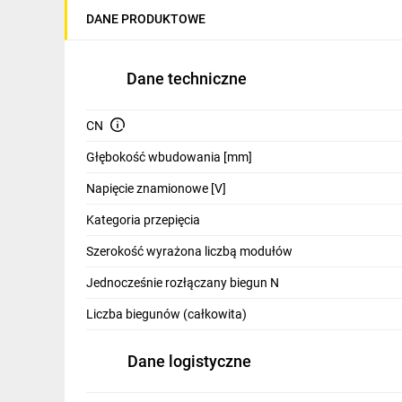
IT, GSM
DANE PRODUKTOWE
Odzież ochronna i BHP
Dane techniczne
Inne
Budowa i Remont
CN
Elektronika
Głębokość wbudowania [mm]
Napięcie znamionowe [V]
Smart home
Kategoria przepięcia
Elektromobilność
Szerokość wyrażona liczbą modułów
Telewizja naziemna i satelitarna
Jednocześnie rozłączany biegun N
Wentylacja i rekuperacja
Liczba biegunów (całkowita)
Dane logistyczne