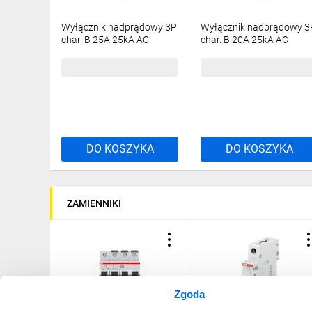
Wyłącznik nadprądowy 3P
Wyłącznik nadprądowy 3
char. B 25A 25kA AC
char. B 20A 25kA AC
S303P-B25
S303P-B20
2CDS383001R0255
2CDS383001R0205
614,16 zł
brutto
588,63 zł
brutto
DO KOSZYKA
DO KOSZYKA
ZAMIENNIKI
Zgoda