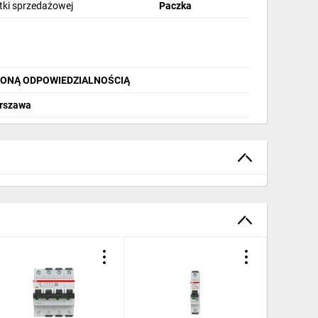
stki sprzedażowej
Paczka
ZONĄ ODPOWIEDZIALNOŚCIĄ
arszawa