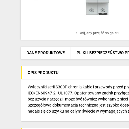
Ochrona odgromowa
Pompy ciepła
Osprzęt łączeniowy
Kliknij, aby przejść do galerii
Ogrzewanie
Elektronarzędzia i mierniki
DANE PRODUKTOWE
PLIKI I BEZPIECZEŃSTWO 
Domofony i dzwonki
OPIS PRODUKTU
Alarmy, monitoring, komunikacja
Napędy elektryczne
Wyłączniki serii S300P chronią kable i przewody przed 
IEC/EN60947-2 i UL1077. Opatentowany zacisk przyłącze
Pneumatyka
bez użycia narzędzi i może być również wykonany z sieci 
Szczegółowa dokumentacja techniczna jest szybko dost
Dom i ogród
nadaje się do użytku na całym świecie w wymagających
Klimatyzacja