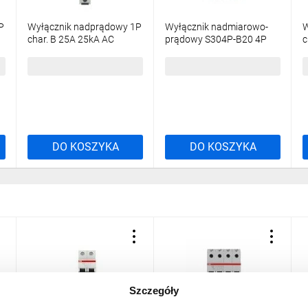
P
Wyłącznik nadprądowy 1P
Wyłącznik nadmiarowo-
W
char. B 25A 25kA AC
prądowy S304P-B20 4P
c
S301P-B25
char. B 20A 25kA AC
S
2CDS381001R0255
176,82 zł
brutto
847,37 zł
brutto
DO KOSZYKA
DO KOSZYKA
Szczegóły