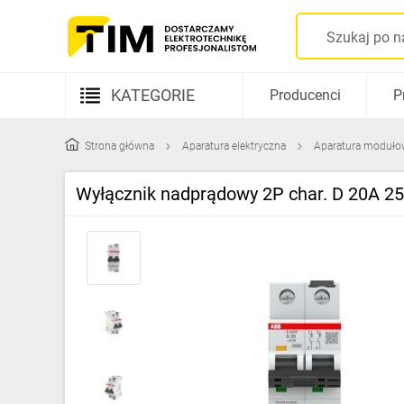
KATEGORIE
Producenci
P
Aparatura elektryczna
Strona główna
Aparatura elektryczna
Aparatura moduło
Kable i przewody
Wyłącznik nadprądowy 2P char. D 20A
Rozdzielnice i obudowy
Elementy prowadzenia kabli
Fotowoltaika
Gniazda i łączniki
Źródła światła
Oprawy oświetleniowe