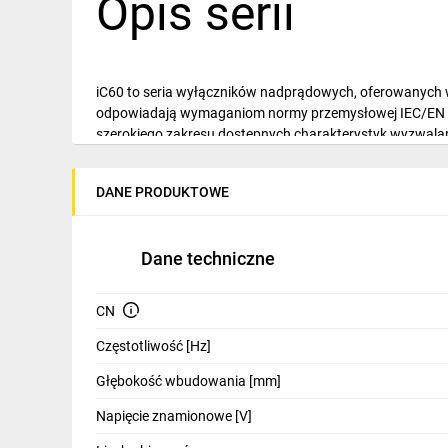
Opis serii
IT, GSM
Odzież ochronna i BHP
iC60
to seria wyłączników nadprądowych, oferowanych w z
Inne
odpowiadają wymaganiom normy przemysłowej IEC/EN 6
Budowa i Remont
szerokiego zakresu dostępnych charakterystyk wyzwal
które mogą służyć do zabezpieczenia obwodu, jak na pr
Elektronika
DANE PRODUKTOWE
Osiedla mieszkaniowe
Smart home
Elektromobilność
Dane techniczne
Nieruchomości komercyjne
Energetyka wiatrowa
CN
Budynki przemysłowe
Telewizja naziemna i satelitarna
Częstotliwość [Hz]
Wentylacja i rekuperacja
Głębokość wbudowania [mm]
Główne cechy w
Napięcie znamionowe [V]