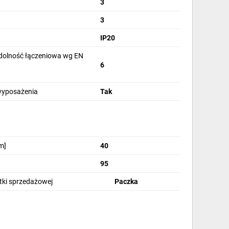
3
3
IP20
olność łączeniowa wg EN
6
wyposażenia
Tak
nności w obwodzie odpływowym z całkowitym
m]
40
95
stki sprzedażowej
Paczka
ti9 iC60