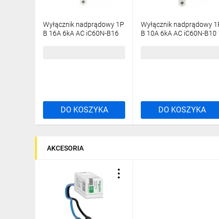
Poznaj całą ser
Wyłącznik nadprądowy 1P
Wyłącznik nadprądowy 1
B 16A 6kA AC iC60N-B16
B 10A 6kA AC iC60N-B10
iC60
Acti9 A9F03116
Acti9 A9F03110
17,18 zł
brutto
19,41 zł
brutto
DO KOSZYKA
DO KOSZYKA
AKCESORIA
Acti9
to szeroka gama produktów zawierająca rozwiązani
optymalną wydajność instalacji elektrycznych zarówno d
montażu i obsługi, szerokim zakresem akcesoriów oraz z