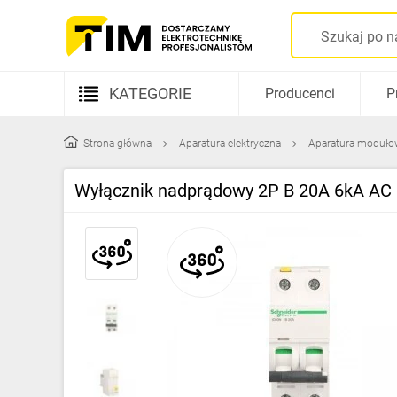
KATEGORIE
Producenci
P
Aparatura elektryczna
Strona główna
Aparatura elektryczna
Aparatura moduło
Kable i przewody
Wyłącznik nadprądowy 2P B 20A 6kA AC
Rozdzielnice i obudowy
Elementy prowadzenia kabli
Fotowoltaika
Gniazda i łączniki
Źródła światła
Oprawy oświetleniowe