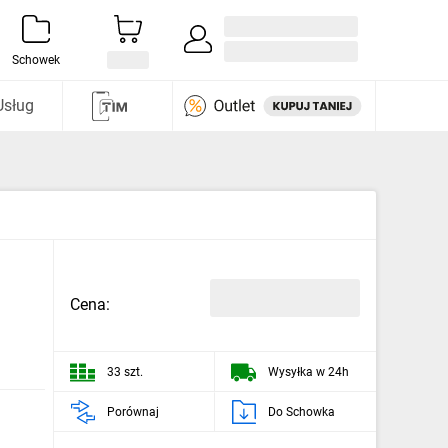
Zaloguj się / Załóż konto
i odkryj
Schowek
Usług
Cena:
33 szt.
Wysyłka w 24h
Porównaj
Do Schowka