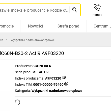
Szukaj po nazwie, indeksie, producencie, kodzie kreskowym...
Pomoc
romocje
Nowości
Strefa porad
Centrum 
wa
Wyłączniki nadmiarowoprądowe
 iC60N‑B20‑2 Acti9 A9F03220
Producent:
SCHNEIDER
Seria produktu:
ACTI9
Indeks producenta:
A9F03220
Indeks TIM:
0001-00000-76460
Kategoria:
Wyłączniki nadmiarowoprądowe