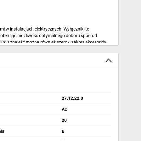
i w instalacjach elektrycznych. Wyłączniki te
oferując możliwość optymalnego doboru spośród
i
iC60
znaleźć można również szeroki zakres akcesoriów,
27.12.22.0
AC
20
wych Acti9 iC60
ia
B