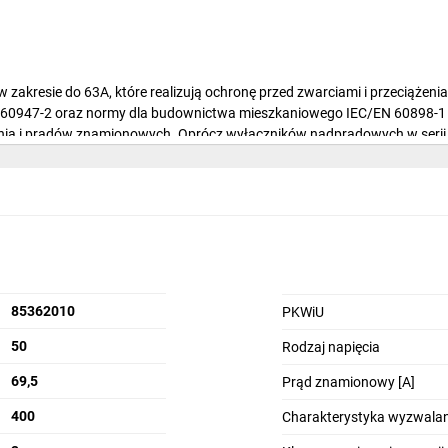
akresie do 63A, które realizują ochronę przed zwarciami i przeciążeniam
0947-2 oraz normy dla budownictwa mieszkaniowego IEC/EN 60898-1 
ania i prądów znamionowych. Oprócz wyłączników nadprądowych w seri
zykład wyzwalacze czy styki pomocnicze.
85362010
PKWiU
50
Rodzaj napięcia
69,5
Prąd znamionowy [A]
yłączników nadprądo
400
Charakterystyka wyzwalan