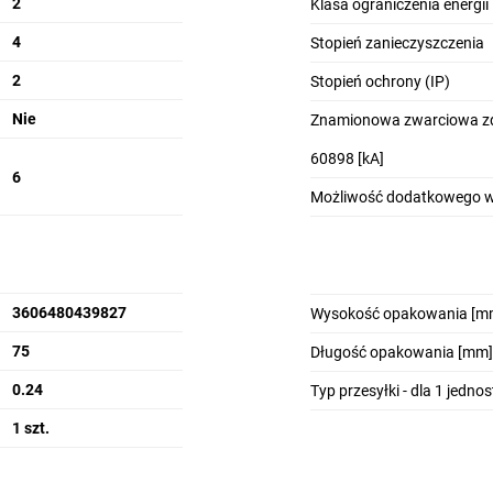
2
Klasa ograniczenia energii
4
Stopień zanieczyszczenia
2
Stopień ochrony (IP)
trony przedniej bez użycia narzędzi i bez usuwania szyny sztyftowej
ło na skutek zakłócenia (kolor czerwony)
Nie
Znamionowa zwarciowa zd
u
60898 [kA]
6
Możliwość dodatkowego 
stały otwarte (kolor zielony) a tym samym pozwala na dokonywanie czy
3606480439827
Wysokość opakowania [m
75
Długość opakowania [mm]
0.24
Typ przesyłki - dla 1 jedno
1 szt.
ków nadprądowych Ac