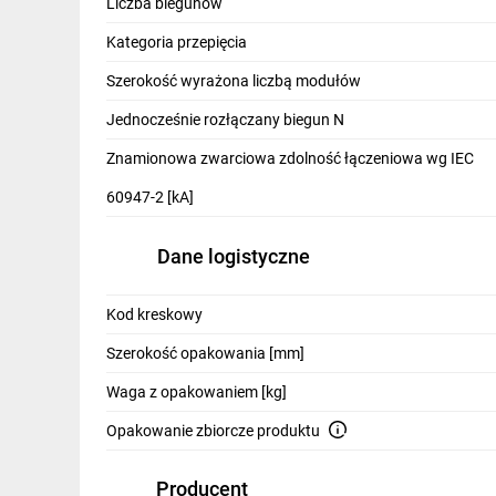
Liczba biegunów
Kategoria przepięcia
Szerokość wyrażona liczbą modułów
Podwójny zatrzask pozwala na usunięcie aparatu od s
Wskaźnik VisiTrip sygnalizuje czy wyzwolenie nastąpi
Jednocześnie rozłączany biegun N
Podwójne zaciski do przyłączenia od góry lub od doł
Znamionowa zwarciowa zdolność łączeniowa wg IEC
Izolowane zaciski śrubowe IP20
Duży obszar na oznacznik obwodu
60947-2 [kA]
Wskaźnik VisiSafe informuje czy fizycznie styki zo
bezpieczeństwem
Dane logistyczne
Poznaj gamę Acti9
Odkryj całą ofertę serii Easy
Kod kreskowy
Poznaj produkty Acti9 iC60
Szerokość opakowania [mm]
Waga z opakowaniem [kg]
Opakowanie zbiorcze produktu
Zalety wyłączni
Producent