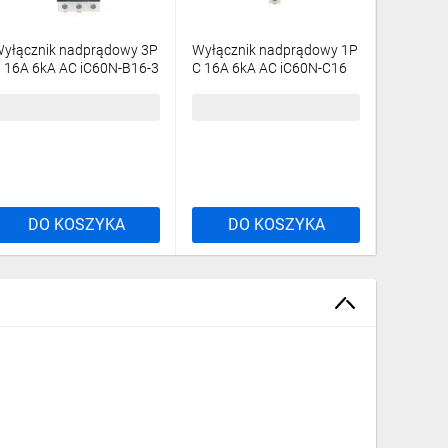
ądowych Acti9
yłącznik nadprądowy 3P
Wyłącznik nadprądowy 1P
Wyłączn
 16A 6kA AC iC60N-B16-3
C 16A 6kA AC iC60N-C16
C 6A 6kA
cti9 A9F03316
Acti9 A9F04116
Acti9 A
3,33 zł
brutto
26,36 zł
brutto
32,88 z
DO KOSZYKA
DO KOSZYKA
DO
r Electric, aby zapewnić bezpieczeństwo oraz
kty z tej gamy cechują się między innymi łatwością