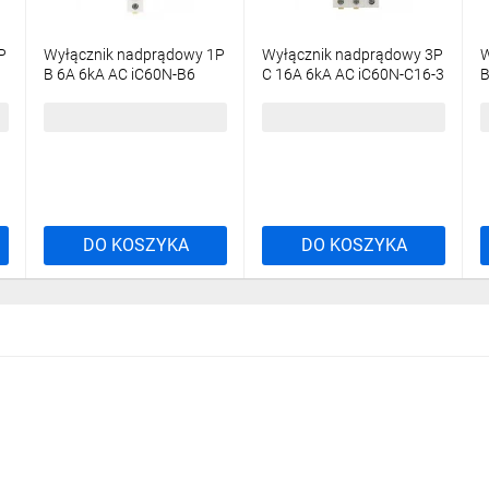
ię wyłączników nadpr
P
Wyłącznik nadprądowy 1P
Wyłącznik nadprądowy 3P
W
B 6A 6kA AC iC60N-B6
C 16A 6kA AC iC60N-C16-3
B
Acti9 A9F03106
Acti9 A9F04316
A
25,79 zł
brutto
91,46 zł
brutto
7
DO KOSZYKA
DO KOSZYKA
a z zakresu zabezpieczeń elektrycznych, zaprojektowana przez Schneide
la budownictwa mieszkaniowego jak i komercyjnego czy przemysłu. Produ
apewniają bezpieczeństwo wszędzie tam, gdzie jest to niezbędne.