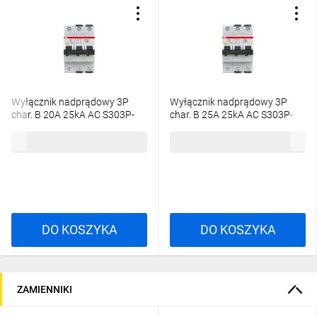
Wyłącznik nadprądowy 3P
Wyłącznik nadprądowy 3P
char. B 20A 25kA AC S303P-
char. B 25A 25kA AC S303P-
B20 2CDS383001R0205
B25 2CDS383001R0255
588,63 zł
brutto
614,16 zł
brutto
DO KOSZYKA
DO KOSZYKA
ZAMIENNIKI