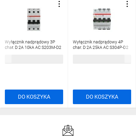
Wyłącznik nadprądowy 3P
Wyłącznik nadprądowy 4P
char. D 2A 10kA AC S203M-D2
char. D 2A 25kA AC S304P-D2
2CDS273001R0021
2CDS384001R0021
453,75 zł
brutto
1157,22 zł
brutto
DO KOSZYKA
DO KOSZYKA