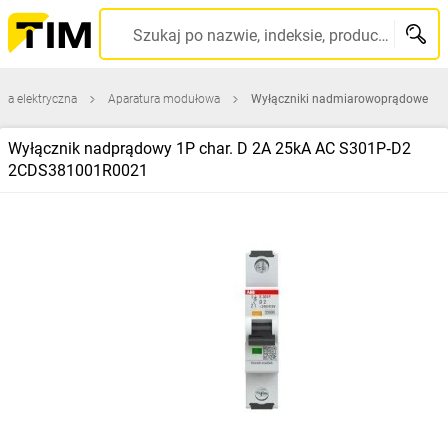
Szukaj po nazwie, indeksie, producencie, kodzie kreskowym...
ura elektryczna
Aparatura modułowa
Wyłączniki nadmiarowoprądowe
Wyłącznik nadprądowy 1P char. D 2A 25kA AC S301P‑D2
2CDS381001R0021