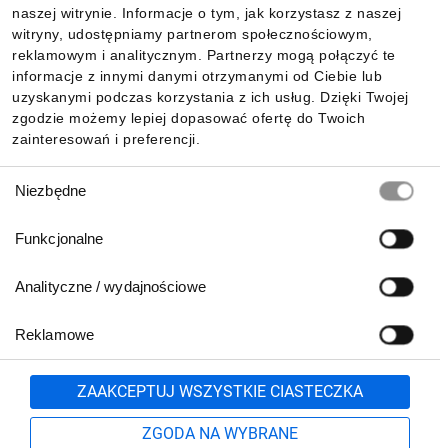
Informacje
naszej witrynie. Informacje o tym, jak korzystasz z naszej
witryny, udostępniamy partnerom społecznościowym,
reklamowym i analitycznym. Partnerzy mogą połączyć te
Pobierz naszą aplikację mobilną:
informacje z innymi danymi otrzymanymi od Ciebie lub
uzyskanymi podczas korzystania z ich usług. Dzięki Twojej
zgodzie możemy lepiej dopasować ofertę do Twoich
zainteresowań i preferencji.
Wybór
Niezbędne
zgody
Funkcjonalne
Analityczne / wydajnościowe
Reklamowe
Biuro Obsługi Klienta:
lub
801 500 700
71 37 61 600
Zgłoś
ZAAKCEPTUJ WSZYSTKIE CIASTECZKA
pn.-pt. 8:00-16:00
Formularz kontaktowy
ZGODA NA WYBRANE