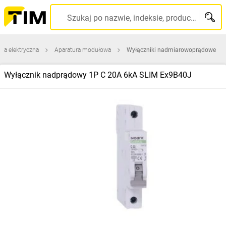
Szukaj po nazwie, indeksie, producencie, kodzie kreskowym...
ura elektryczna
Aparatura modułowa
Wyłączniki nadmiarowoprądowe
Wyłącznik nadprądowy 1P C 20A 6kA SLIM Ex9B40J