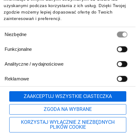
uzyskanymi podczas korzystania z ich usług. Dzięki Twojej
zgodzie możemy lepiej dopasować ofertę do Twoich
zainteresowań i preferencji.
Wybór
Niezbędne
zgody
Funkcjonalne
Analityczne / wydajnościowe
Reklamowe
Biuro Obsługi Klienta:
lub
801 500 700
71 37 61 600
Zgłoś
ZAAKCEPTUJ WSZYSTKIE CIASTECZKA
pn.-pt. 8:00-16:00
Formularz kontaktowy
ZGODA NA WYBRANE
KORZYSTAJ WYŁĄCZNIE Z NIEZBĘDNYCH
PLIKÓW COOKIE
Szukaj
Moje konto
Start
Więcej