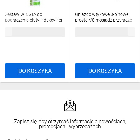
Zestaw WINSTA do
Gniazdo wtykowe 3-pinowe
podłączenia płyty indukcyjnej
proste M8 mosiądz przyłącze
wtyk/gniazdo z obudową
0,14-0,5mm2 SACC-M 8FS-
73,00 zł
brutto
66,44 zł
brutto
odciążającą przewody i
3CON-M-SW 1506888
zaczepem ryglującym, 5-bieg
czarny
DO KOSZYKA
DO KOSZYKA
Zapisz się, aby otrzymać informacje o nowościach,
promocjach i wyprzedażach