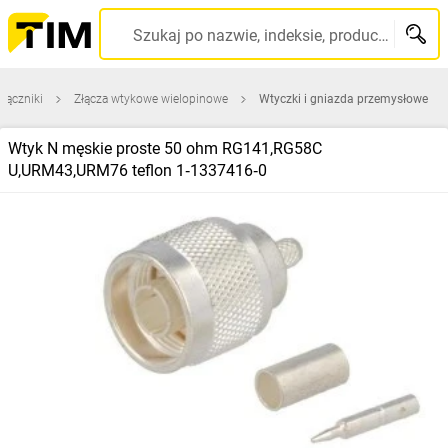
Szukaj po nazwie, indeksie, producencie, kodzie kreskowym...
 łączniki
Złącza wtykowe wielopinowe
Wtyczki i gniazda przemysłowe
Wtyk N męskie proste 50 ohm RG141,RG58C
U,URM43,URM76 teflon 1‑1337416‑0