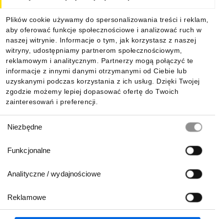
Dla kupujących
Plików cookie używamy do spersonalizowania treści i reklam,
aby oferować funkcje społecznościowe i analizować ruch w
Informacje
naszej witrynie. Informacje o tym, jak korzystasz z naszej
witryny, udostępniamy partnerom społecznościowym,
reklamowym i analitycznym. Partnerzy mogą połączyć te
Pobierz naszą aplikację mobilną:
informacje z innymi danymi otrzymanymi od Ciebie lub
uzyskanymi podczas korzystania z ich usług. Dzięki Twojej
zgodzie możemy lepiej dopasować ofertę do Twoich
zainteresowań i preferencji.
Wybór
Niezbędne
zgody
Funkcjonalne
Analityczne / wydajnościowe
Reklamowe
Biuro Obsługi Klienta:
lub
801 500 700
71 37 61 600