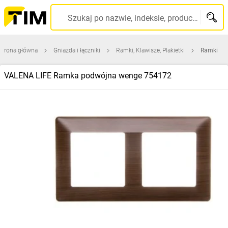
Szukaj po nazwie, indeksie, producencie, kodzie kreskowym...
Strona główna
Gniazda i łączniki
Ramki, Klawisze, Plakietki
Ramki
VALENA LIFE Ramka podwójna wenge 754172