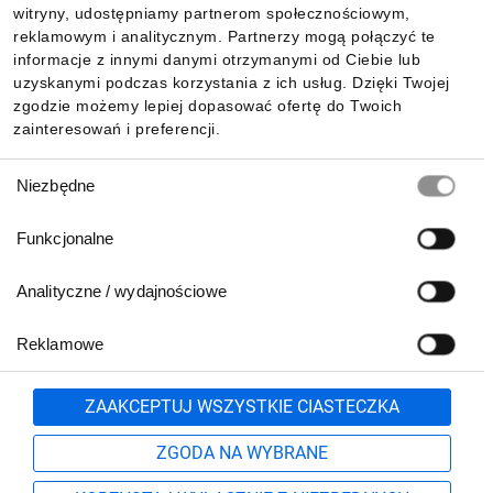
witryny, udostępniamy partnerom społecznościowym,
reklamowym i analitycznym. Partnerzy mogą połączyć te
Pobierz naszą aplikację mobilną:
informacje z innymi danymi otrzymanymi od Ciebie lub
uzyskanymi podczas korzystania z ich usług. Dzięki Twojej
zgodzie możemy lepiej dopasować ofertę do Twoich
zainteresowań i preferencji.
Wybór
Niezbędne
zgody
Funkcjonalne
Analityczne / wydajnościowe
Reklamowe
Biuro Obsługi Klienta:
lub
801 500 700
71 37 61 600
Zgłoś
ZAAKCEPTUJ WSZYSTKIE CIASTECZKA
pn.-pt. 8:00-16:00
Formularz kontaktowy
ZGODA NA WYBRANE