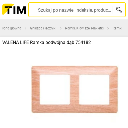
Szukaj po nazwie, indeksie, producencie, kodzie kreskowym...
Strona główna
Gniazda i łączniki
Ramki, Klawisze, Plakietki
Ramki
VALENA LIFE Ramka podwójna dąb 754182