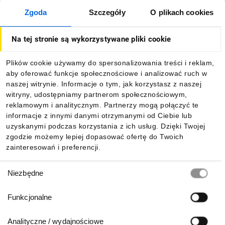
Zgoda
Szczegóły
O plikach cookies
O firmie
Na tej stronie są wykorzystywane pliki cookie
Dla kupujących
Plików cookie używamy do spersonalizowania treści i reklam,
aby oferować funkcje społecznościowe i analizować ruch w
Informacje
naszej witrynie. Informacje o tym, jak korzystasz z naszej
witryny, udostępniamy partnerom społecznościowym,
reklamowym i analitycznym. Partnerzy mogą połączyć te
Pobierz naszą aplikację mobilną:
informacje z innymi danymi otrzymanymi od Ciebie lub
uzyskanymi podczas korzystania z ich usług. Dzięki Twojej
zgodzie możemy lepiej dopasować ofertę do Twoich
zainteresowań i preferencji.
Wybór
Niezbędne
zgody
Funkcjonalne
Analityczne / wydajnościowe