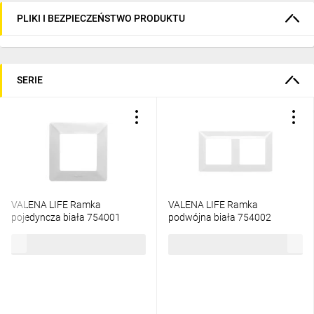
PLIKI I BEZPIECZEŃSTWO PRODUKTU
SERIE
VALENA LIFE Ramka
VALENA LIFE Ramka
pojedyncza biała 754001
podwójna biała 754002
5,60 zł
brutto
10,22 zł
brutto