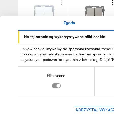
Zgoda
AS Łącznik schodowy
AS Łącznik podwójny
Na tej stronie są wykorzystywane pliki cookie
podwójny biały ŁP-
schodowy kaszmir ŁP-
10G/m/00
10G/m/82
31,43 zł
brutto
33,76 zł
brutto
Plików cookie używamy do spersonalizowania treści i 
naszej witryny, udostępniamy partnerom społecznośc
uzyskanymi podczas korzystania z ich usług. Dzięki 
Wybór
Niezbędne
zgody
DO KOSZYKA
DO KOSZYKA
Zapisz się, aby otrzymać informacje o no
KORZYSTAJ WYŁĄCZ