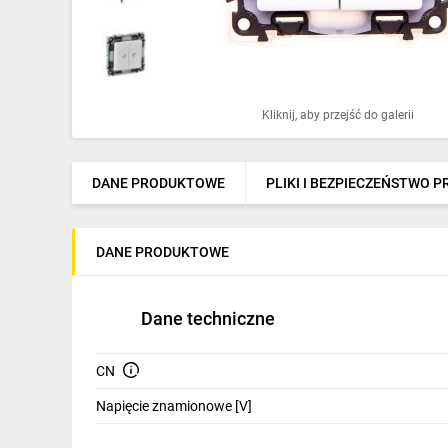
Ochrona odgromowa
Pompy ciepła
Osprzęt łączeniowy
Kliknij, aby przejść do galerii
Ogrzewanie
Elektronarzędzia i mierniki
DANE PRODUKTOWE
PLIKI I BEZPIECZEŃSTWO 
Domofony i dzwonki
DANE PRODUKTOWE
Alarmy, monitoring, komunikacja
Napędy elektryczne
Dane techniczne
Pneumatyka
CN
Dom i ogród
Napięcie znamionowe [V]
Klimatyzacja