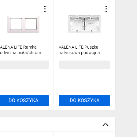
ALENA LIFE Ramka
VALENA LIFE Puszka
VALENA 
odwójna biała/chrom
natynkowa podwójna
pojedync
54032
biała 754192
754031
4,48 zł
brutto
41,67 zł
brutto
13,42 z
DO KOSZYKA
DO KOSZYKA
DO