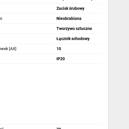
Zacisk śrubowy
i
Nieobrabiana
Tworzywo sztuczne
Łącznik schodowy
ówek [AX]
10
IP20