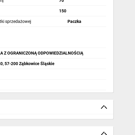
m]
70
150
stki sprzedażowej
Paczka
A Z OGRANICZONĄ ODPOWIEDZIALNOŚCIĄ
20, 57-200 Ząbkowice Śląskie