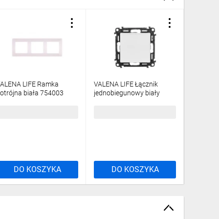
ALENA LIFE Ramka
VALENA LIFE Łącznik
VALENA 
otrójna biała 754003
jednobiegunowy biały
poczwór
752101
5,29 zł
brutto
22,20 zł
brutto
22,12 z
DO KOSZYKA
DO KOSZYKA
DO