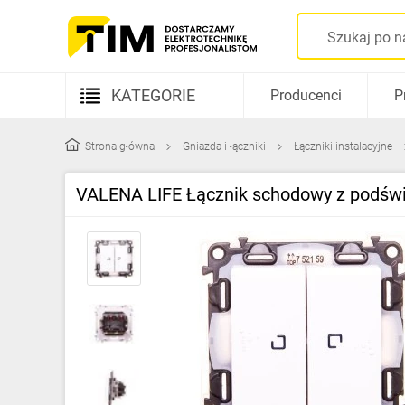
KATEGORIE
Producenci
P
Aparatura elektryczna
Strona główna
Gniazda i łączniki
Łączniki instalacyjne
Kable i przewody
VALENA LIFE Łącznik schodowy z podświ
Rozdzielnice i obudowy
Elementy prowadzenia kabli
Fotowoltaika
Gniazda i łączniki
Źródła światła
Oprawy oświetleniowe