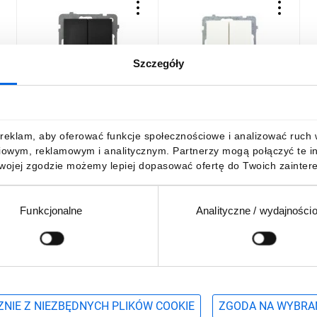
Szczegóły
AS Łącznik podwójny
AS Łącznik schodowy
A
schodowy czarny metalik
podwójny ecru ŁP-
s
ŁP-10G/m/33
10G/m/27
33,76 zł
brutto
31,43 zł
brutto
3
reklam, aby oferować funkcje społecznościowe i analizować ruch w 
iowym, reklamowym i analitycznym. Partnerzy mogą połączyć te i
Twojej zgodzie możemy lepiej dopasować ofertę do Twoich zaintere
Funkcjonalne
Analityczne / wydajności
DO KOSZYKA
DO KOSZYKA
Podaj adres e-mail
wościach, promocjach i wyprzedażach
NIE Z NIEZBĘDNYCH PLIKÓW COOKIE
ZGODA NA WYBRA