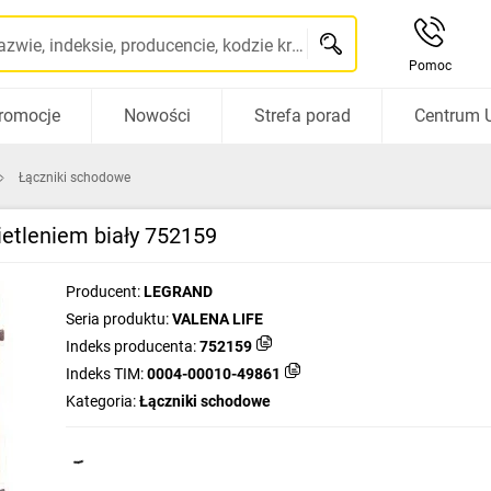
Szukaj po nazwie, indeksie, producencie, kodzie kreskowym...
Pomoc
romocje
Nowości
Strefa porad
Centrum 
Łączniki schodowe
etleniem biały 752159
Producent:
LEGRAND
Seria produktu:
VALENA LIFE
Indeks producenta:
752159
Indeks TIM:
0004-00010-49861
Kategoria:
Łączniki schodowe