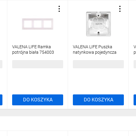
VALENA LIFE Ramka
VALENA LIFE Puszka
V
potrójna biała 754003
natynkowa pojedyncza
p
biała 754191
7
15,29 zł
brutto
22,61 zł
brutto
2
DO KOSZYKA
DO KOSZYKA