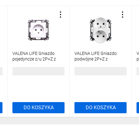
VALENA LIFE Gniazdo
VALENA LIFE Gniazdo
V
pojedyncze z/u 2P+Z z
podwójne 2P+Z z
p
przesłonami biały 753180
przesłoną białe 753190
23,90 zł
brutto
36,04 zł
brutto
1
DO KOSZYKA
DO KOSZYKA