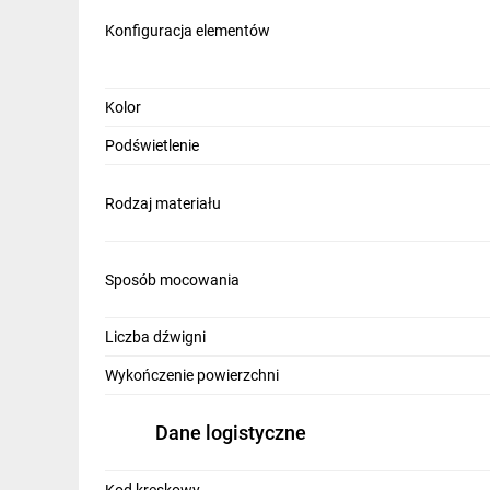
IT, GSM
Konfiguracja elementów
Odzież ochronna i BHP
Inne
Kolor
Podświetlenie
Budowa i Remont
Elektronika
Rodzaj materiału
Smart home
Elektromobilność
Sposób mocowania
Telewizja naziemna i satelitarna
Liczba dźwigni
Wentylacja i rekuperacja
Wykończenie powierzchni
Dane logistyczne