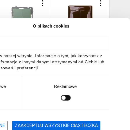
O plikach cookies
S Łącznik podwójny
AKCENT Łącznik
AKCENT 
chodowy zielony mat ŁP-
schodowy podwójny
schodowy
10G/m/84
brązowy ŁP-10A/24
ŁP-10A/
3,76 zł
brutto
29,36 zł
brutto
29,36 z
naszej witrynie. Informacje o tym, jak korzystasz z
nformacje z innymi danymi otrzymanymi od Ciebie lub
sowań i preferencji.
owe
Reklamowe
DO KOSZYKA
DO KOSZYKA
DO
Zgłoś
ZAPISZ SIĘ
NE
ZAAKCEPTUJ WSZYSTKIE CIASTECZKA