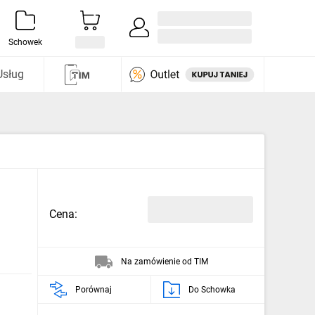
Zaloguj się / Załóż konto
i odkryj
Schowek
Usług
Cena:
Na zamówienie od TIM
Porównaj
Do Schowka