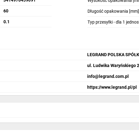
3414970459091
Wysokość opakowania [m
60
Długość opakowania [mm]
0.1
Typ przesyłki - dla 1 jedno
LEGRAND POLSKA SPÓŁK
ul. Ludwika Waryńskiego 
info@legrand.com.pl
https://www.legrand.pl/pl