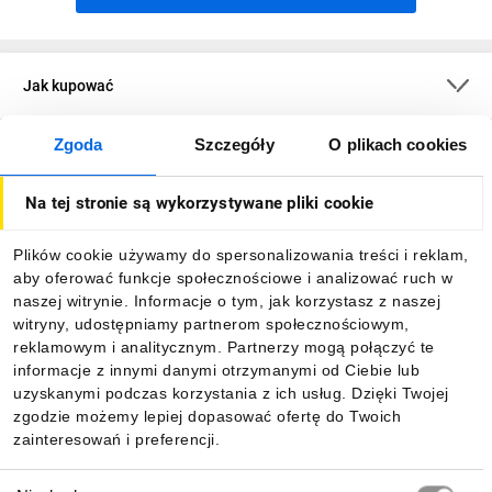
Jak kupować
Zgoda
Szczegóły
O plikach cookies
O firmie
Na tej stronie są wykorzystywane pliki cookie
Dla kupujących
Plików cookie używamy do spersonalizowania treści i reklam,
aby oferować funkcje społecznościowe i analizować ruch w
Informacje
naszej witrynie. Informacje o tym, jak korzystasz z naszej
witryny, udostępniamy partnerom społecznościowym,
reklamowym i analitycznym. Partnerzy mogą połączyć te
Pobierz naszą aplikację mobilną:
informacje z innymi danymi otrzymanymi od Ciebie lub
uzyskanymi podczas korzystania z ich usług. Dzięki Twojej
zgodzie możemy lepiej dopasować ofertę do Twoich
zainteresowań i preferencji.
Wybór