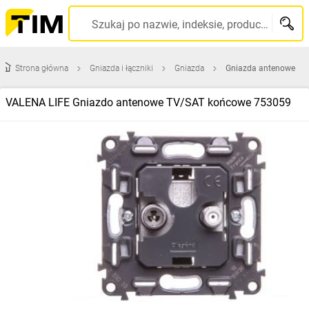
Szukaj po nazwie, indeksie, producencie, kodzie kreskowym...
Strona główna
Gniazda i łączniki
Gniazda
Gniazda antenowe
VALENA LIFE Gniazdo antenowe TV/SAT końcowe 753059