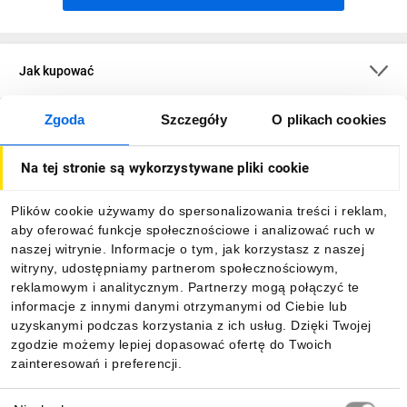
Jak kupować
Zgoda
Szczegóły
O plikach cookies
O firmie
Na tej stronie są wykorzystywane pliki cookie
Dla kupujących
Plików cookie używamy do spersonalizowania treści i reklam,
aby oferować funkcje społecznościowe i analizować ruch w
Informacje
naszej witrynie. Informacje o tym, jak korzystasz z naszej
witryny, udostępniamy partnerom społecznościowym,
reklamowym i analitycznym. Partnerzy mogą połączyć te
Pobierz naszą aplikację mobilną:
informacje z innymi danymi otrzymanymi od Ciebie lub
uzyskanymi podczas korzystania z ich usług. Dzięki Twojej
zgodzie możemy lepiej dopasować ofertę do Twoich
zainteresowań i preferencji.
Wybór