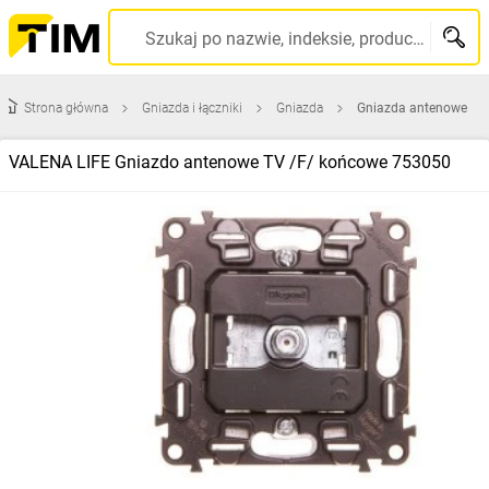
Szukaj po nazwie, indeksie, producencie, kodzie kreskowym...
Strona główna
Gniazda i łączniki
Gniazda
Gniazda antenowe
VALENA LIFE Gniazdo antenowe TV /F/ końcowe 753050