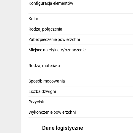
Konfiguracja elementów
IT, GSM
Odzież ochronna i BHP
Kolor
Inne
Rodzaj połączenia
Zabezpieczenie powierzchni
Budowa i Remont
Miejsce na etykietę/oznaczenie
Elektronika
Smart home
Rodzaj materiału
Elektromobilność
Sposób mocowania
Energetyka wiatrowa
Liczba dźwigni
Telewizja naziemna i satelitarna
Przycisk
Wentylacja i rekuperacja
Wykończenie powierzchni
Dane logistyczne