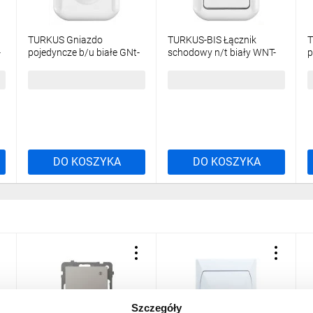
TURKUS Gniazdo
TURKUS-BIS Łącznik
T
-
pojedyncze b/u białe GNt-
schodowy n/t biały WNT-
p
15T
5Tb
3
11,30 zł
brutto
13,49 zł
brutto
1
DO KOSZYKA
DO KOSZYKA
Szczegóły