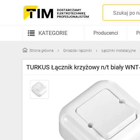
KATEGORIE
Producenci
P
Aparatura elektryczna
Strona główna
Gniazda i łączniki
Łączniki instalacyjne
Kable i przewody
TURKUS Łącznik krzyżowy n/t biały WNT
Rozdzielnice i obudowy
Elementy prowadzenia kabli
Fotowoltaika
Gniazda i łączniki
Źródła światła
Oprawy oświetleniowe