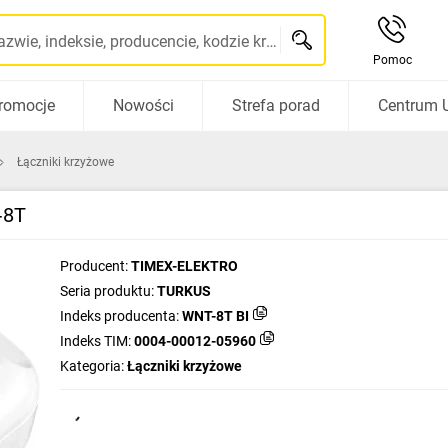
Szukaj po nazwie, indeksie, producencie, kodzie kreskowym...
Pomoc
romocje
Nowości
Strefa porad
Centrum 
Łączniki krzyżowe
‑8T
Producent:
TIMEX-ELEKTRO
Seria produktu:
TURKUS
Indeks producenta:
WNT-8T BI
Indeks TIM:
0004-00012-05960
Kategoria:
Łączniki krzyżowe