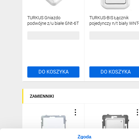
TURKUS Gniazdo
TURKUS-BIS Łącznik
podwójne z/u białe GNt-6T
pojedynczy n/t biały WNT
1Tb
16,69 zł
brutto
12,62 zł
brutto
DO KOSZYKA
DO KOSZYKA
ZAMIENNIKI
Zgoda