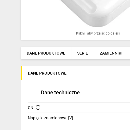
Ochrona odgromowa
Pompy ciepła
Osprzęt łączeniowy
Kliknij, aby przejść do galerii
Ogrzewanie
Elektronarzędzia i mierniki
DANE PRODUKTOWE
SERIE
ZAMIENNIKI
Domofony i dzwonki
DANE PRODUKTOWE
Alarmy, monitoring, komunikacja
Napędy elektryczne
Dane techniczne
Pneumatyka
CN
Dom i ogród
Napięcie znamionowe [V]
Klimatyzacja