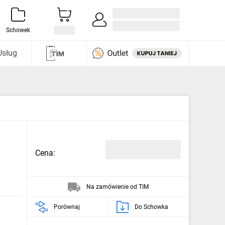
Zaloguj się / Załóż konto
i odkryj
Schowek
Usług
Cena:
Na zamówienie od TIM
Porównaj
Do Schowka