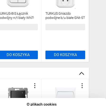
URKUS-BIS Łącznik
TURKUS Gniazdo
TURKUS-B
odwójny n/t biały WNT-
podwójne b/u białe GNt-5T
zwierny 
Tb
biały WN
4,93 zł
brutto
15,35 zł
brutto
13,23 z
DO KOSZYKA
DO KOSZYKA
DO
O plikach cookies