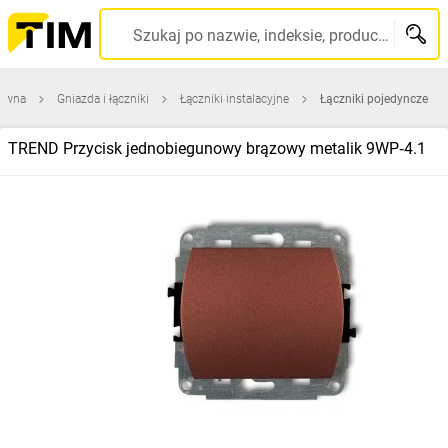
Szukaj po nazwie, indeksie, producencie, kodzie kreskowym...
łówna
Gniazda i łączniki
Łączniki instalacyjne
Łączniki pojedyncze
TREND Przycisk jednobiegunowy brązowy metalik 9WP‑4.1