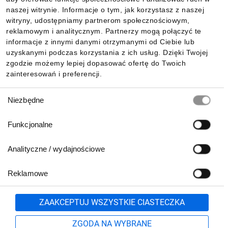
Informacje
naszej witrynie. Informacje o tym, jak korzystasz z naszej
witryny, udostępniamy partnerom społecznościowym,
reklamowym i analitycznym. Partnerzy mogą połączyć te
Pobierz naszą aplikację mobilną:
informacje z innymi danymi otrzymanymi od Ciebie lub
uzyskanymi podczas korzystania z ich usług. Dzięki Twojej
zgodzie możemy lepiej dopasować ofertę do Twoich
zainteresowań i preferencji.
Wybór
Niezbędne
zgody
Funkcjonalne
Analityczne / wydajnościowe
Reklamowe
Biuro Obsługi Klienta:
lub
801 500 700
71 37 61 600
Zgłoś
ZAAKCEPTUJ WSZYSTKIE CIASTECZKA
pn.-pt. 8:00-16:00
Formularz kontaktowy
ZGODA NA WYBRANE