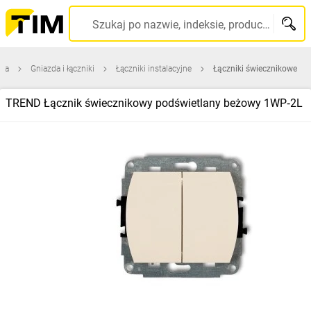
Szukaj po nazwie, indeksie, producencie, kodzie kreskowym...
wna
Gniazda i łączniki
Łączniki instalacyjne
Łączniki świecznikowe
TREND Łącznik świecznikowy podświetlany beżowy 1WP‑2L