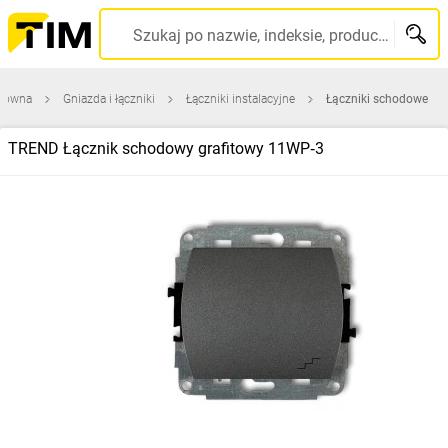
Szukaj po nazwie, indeksie, producencie, kodzie kreskowym...
główna
Gniazda i łączniki
Łączniki instalacyjne
Łączniki schodowe
TREND Łącznik schodowy grafitowy 11WP‑3